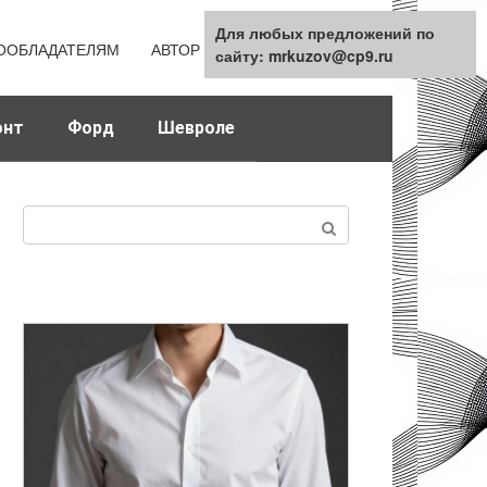
Для любых предложений по
Для любых предложений по
ООБЛАДАТЕЛЯМ
АВТОР
КАРТА САЙТА
сайту: mrkuzov@cp9.ru
сайту: mrkuzov@cp9.ru
онт
Форд
Шевроле
Поиск: