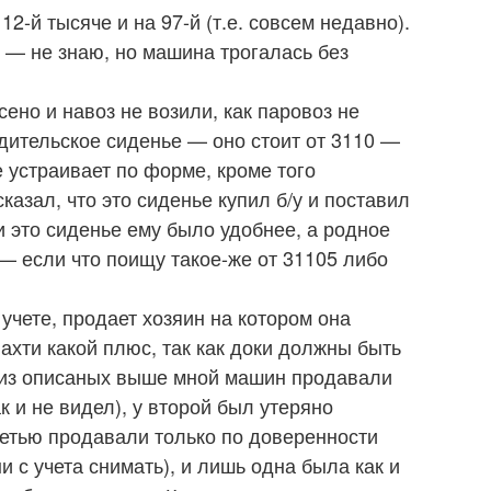
2-й тысяче и на 97-й (т.е. совсем недавно).
 — не знаю, но машина трогалась без
сено и навоз не возили, как паровоз не
одительское сиденье — оно стоит от 3110 —
е устраивает по форме, кроме того
азал, что это сиденье купил б/у и поставил
 и это сиденье ему было удобнее, а родное
а — если что поищу такое-же от 31105 либо
 учете, продает хозяин на котором она
 ахти какой плюс, так как доки должны быть
у из описаных выше мной машин продавали
ак и не видел), у второй был утеряно
ретью продавали только по доверенности
и с учета снимать), и лишь одна была как и