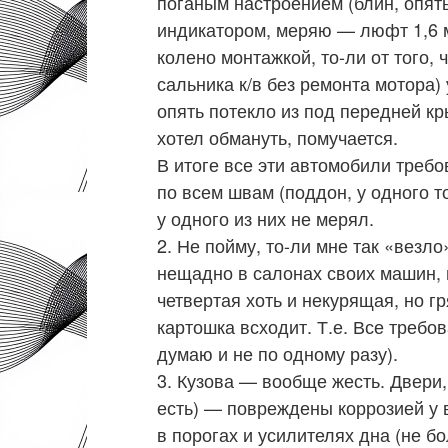
поганым настроением (блин, опять
индикатором, меряю — люфт 1,6 мм
колено монтажкой, то-ли от того, 
сальника к/в без ремонта мотора)
опять потекло из под передней кр
хотел обмануть, помучается.
В итоге все эти автомобили требо
по всем швам (поддон, у одного т
у одного из них не мерял.
2. Не пойму, то-ли мне так «везл
нещадно в салонах своих машин, н
четвертая хоть и некурящая, но г
картошка всходит. Т.е. Все требо
думаю и не по одному разу).
3. Кузова — вообще жесть. Двери,
есть) — повреждены коррозией у в
в порогах и усилителях дна (не б