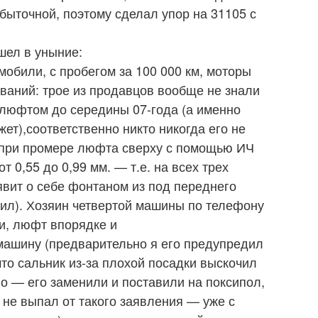
сбыточной, поэтому сделал упор на 31105 с
шел в уныние:
мобили, с пробегом за 100 000 км, моторы
ваний: трое из продавцов вообще не знали
 люфтом до середины 07-года (а именно
ет),соответственно никто никогда его не
 при промере люфта сверху с помощью ИЧ
т 0,55 до 0,99 мм. — т.е. на всех трех
явит о себе фонтаном из под переднего
вил). Хозяин четвертой машины по телефону
ли, люфт впорядке и
ь машину (предварительно я его предупредил
что сальник из-за плохой посадки выскочил
но — его заменили и поставили на поксипол,
к не выпал от такого заявления — уже с