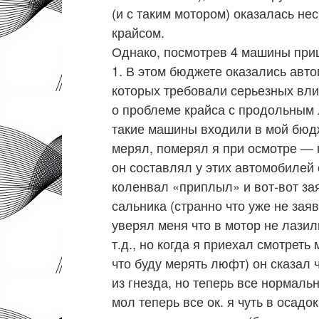
(и с таким мотором) оказалась не
крайсом.
Однако, посмотрев 4 машины при
1. В этом бюджете оказались авто
которых требовали серьезных вли
о проблеме крайса с продольным
такие машины входили в мой бюдж
мерял, померял я при осмотре —
он составлял у этих автомобилей о
коленвал «приплыл» и вот-вот за
сальника (странно что уже не зая
уверял меня что в мотор не лази
т.д., но когда я приехал смотрет
что буду мерять люфт) он сказал 
из гнезда, но теперь все нормаль
мол теперь все ок. я чуть в осадо