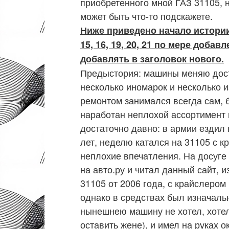
приобретенного мной ГАЗ 31105, 
может быть что-то подскажете.
Ниже приведено начало истории
15, 16, 19, 20, 21 по мере доб
добавлять в заголовок нового.
Предыстория: машины меняю дост
несколько иномарок и несколько 
ремонтом занимался всегда сам, 
наработан неплохой ассортимент 
достаточно давно: в армии ездил 
лет, неделю катался на 31105 с 
неплохие впечатления. На досуге
на авто.ру и читал данный сайт, и
31105 от 2006 года, с крайслеро
однако в средствах был изначальн
нынешнею машину не хотел, хотел 
оставить жене), и имел на руках о