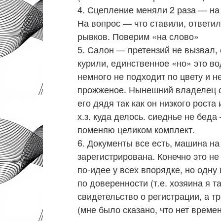
4. Сцепление меняли 2 раза — на 1
На вопрос — что ставили, ответил
рывков. Поверим «на слово»
5. Салон — претензий не вызвал, 
курили, единственное «но» это в
немного не подходит по цвету и н
прожженое. Нынешний владелец ск
его дядя так как он низкого роста
х.з. куда делось. сиеднье не бед
поменяю целиком комплект.
6. Документы все есть, машина на
зарегистрирована. Конечно это не
по-идее у всех впорядке, но одн
по доверенности (т.е. хозяина я т
свидетельство о регистрации, а т
(мне было сказано, что нет времен