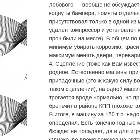
лобового — вообще не обсуждаетс
коцнуты бампера, помяты отдель
присутствовал только в одной из 
удален компрессор и установлен к
проч были на месте). В общем по 
минимум убирать коррозию, краси
максимум менять двери, переварив
4. Сцепление (тоже как Вам извес
родное. Естественно машины при 
припадочные (это ж какую силу вол
таком сцеплении), на одной машин
трогается вроде нормально, но пр
бреньчит в районе КПП (похоже к
В итоге, в машину за 150 т.р. на
определил. Есть конечно годные м
бюждет не попадает, да и для игр
Однако, во время поисков на авто