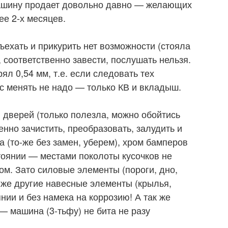
Машину продает довольно давно — желающих
ее 2-х месяцев.
дъехать и прикурить нет возможности (стояла
, соответственно завести, послушать нельзя.
л 0,54 мм, т.е. если следовать тех
ос менять не надо — только КВ и вкладыш.
я дверей (только полезла, можно обойтись
нно зачистить, преобразовать, залудить и
а (то-же без замен, уберем), хром бамперов
тоянии — местами поколоты кусочков не
м. Зато силовые элементы (пороги, дно,
к же другие навесные элементы (крылья,
янии и без намека на коррозию! А так же
— машина (3-тьфу) не бита не разу