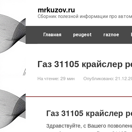
Перейти
mrkuzov.ru
к
Сборник полезной информации про авто
контенту
Главная
peugeot
raznoe
Газ 31105 крайслер 
На чтение:
29 мин
Опубликовано:
21.12.2
Газ 31105 крайслер 
Здравствуйте, с Вашего позволен