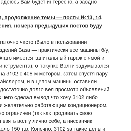
надеюсь Вам будет интересно, а заодно
, продолжение темы — посты №13, 14,
авления, номера предыдущих постов буду
аточно часто (было в пользовании
изделий Ваза — практически все машины б/у,
благо имеется капитальный гараж с ямой и
инструмента), о покупке Волги задумывался
на 3102 с 406-м мотором, затем спустя пару
крайслером, и в целом машины оставили
 достаточно долго вел просмотр объявлений
з чего сделал вывод что хочу 3102 либо
м и желательно работающим кондиционером,
о ограничен (так как продавать свою
взять волгу лично себе, а ниссанчик
коло 150 т.р. Конечно, 3102 за такие деньги