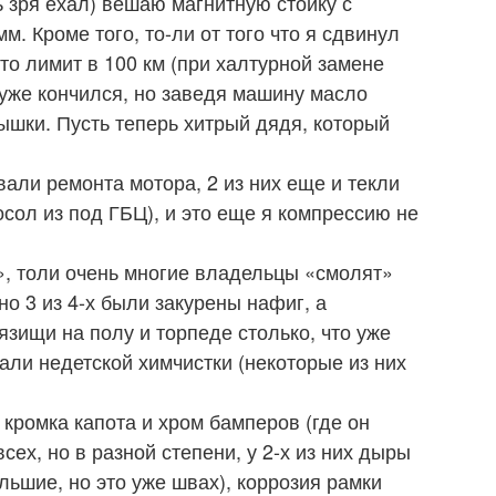
 зря ехал) вешаю магнитную стойку с
. Кроме того, то-ли от того что я сдвинул
что лимит в 100 км (при халтурной замене
 уже кончился, но заведя машину масло
ышки. Пусть теперь хитрый дядя, который
вали ремонта мотора, 2 из них еще и текли
осол из под ГБЦ), и это еще я компрессию не
о», толи очень многие владельцы «смолят»
о 3 из 4-х были закурены нафиг, а
рязищи на полу и торпеде столько, что уже
вали недетской химчистки (некоторые из них
 кромка капота и хром бамперов (где он
сех, но в разной степени, у 2-х из них дыры
ольшие, но это уже швах), коррозия рамки