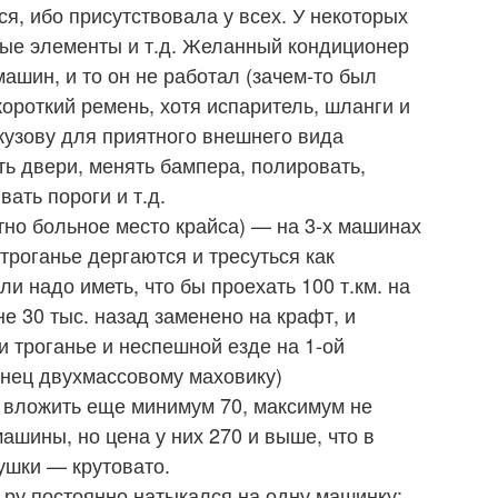
я, ибо присутствовала у всех. У некоторых
ные элементы и т.д. Желанный кондиционер
машин, и то он не работал (зачем-то был
ороткий ремень, хотя испаритель, шланги и
кузову для приятного внешнего вида
ть двери, менять бампера, полировать,
ать пороги и т.д.
тно больное место крайса) — на 3-х машинах
троганье дергаются и тресуться как
и надо иметь, что бы проехать 100 т.км. на
е 30 тыс. назад заменено на крафт, и
и троганье и неспешной езде на 1-ой
онец двухмассовому маховику)
до вложить еще минимум 70, максимум не
ашины, но цена у них 270 и выше, что в
ушки — крутовато.
 ру постоянно натыкался на одну машинку: