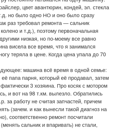
крайслер, цвет авантюрин, кондей, эл. стекла
т.д. но было одно НО и оно было сразу
как раз требовал ремонта — сальник
колено и т.д.), поэтому первоначальная
 другими низкая, но по-моему все равно
ина висела все время, что я занимался
ногу теряла в цене. Когда цена упала до 70
едующее: машина всё время в одной семье:
 её папа парня, который её продавал, затем
 фактически 3 хозяина. Про косяк с мотором
сь, и вот на 98 т.км. вылезло. Обратились
р. за работу не считая запчастей, причем
нять (зачем. и как вынесли такой диагноз на
но), соответственно ремонт посчитали
менять сальник и впаривать) не стали,