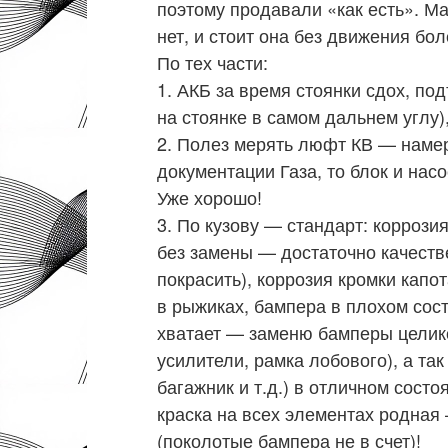
поэтому продавали «как есть». 
нет, и стоит она без движения бол
По тех части:
1. АКБ за время стоянки сдох, по
на стоянке в самом дальнем углу)
2. Полез мерять люфт КВ — намеря
документации Газа, то блок и нас
Уже хорошо!
3. По кузову — стандарт: коррози
без замены — достаточно качестве
покрасить), коррозия кромки капот
в рыжиках, бампера в плохом сос
хватает — заменю бамперы целико
усилители, рамка лобового), а та
багажник и т.д.) в отличном состо
краска на всех элементах родная 
(поколотые бампера не в счет)!