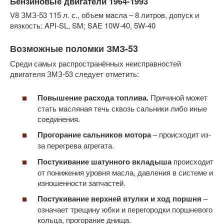
Бензиновые двигатели 1964-1993
V8 ЗМЗ-53 115 л. с., объем масла – 8 литров, допуск и
вязкость: API-SL, SM; SAE 10W-40, 5W-40
Возможные поломки ЗМЗ-53
Среди самых распространённых неисправностей
двигателя ЗМЗ-53 следует отметить:
Повышение расхода топлива.
Причиной может
стать масляная течь сквозь сальники либо иные
соединения.
Прогорание сальников мотора
– происходит из-
за перегрева агрегата.
Постукивание шатунного вкладыша
происходит
от понижения уровня масла, давления в системе и
изношенности запчастей.
Постукивание верхней втулки и ход поршня
–
означает трещину юбки и перегородки поршневого
кольца, прогорание днища.