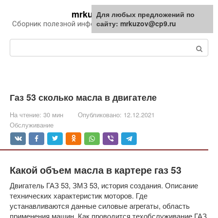
Перейти
mrkuzov.ru
Для любых предложений по
Для любых предложений по
к
сайту: mrkuzov@cp9.ru
сайту: mrkuzov@cp9.ru
Сборник полезной информации про автомобили
контенту
Поиск:
Газ 53 сколько масла в двигателе
На чтение:
30 мин
Опубликовано:
12.12.2021
Обслуживание
Какой объем масла в картере газ 53
Двигатель ГАЗ 53, ЗМЗ 53, история создания. Описание
технических характеристик моторов. Где
устанавливаются данные силовые агрегаты, область
применения машин. Как проводится техобслуживание ГАЗ