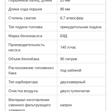
Длина хода поршня
80 мм
Степень сжатия
6,7 атмосфер
Тип подачи топлива
принудительная подача
Марка бензонасоса
Б9Д
Производительность
140 л/час
насоса
Объем бензобака
90 литров
Расположение топливного
под кабиной
бака
Тип карбюратора
двухкамерный
Очистка воздуха
двухступенчатая
Материал изготовления
сменного фильтрующего
капрон
элемента