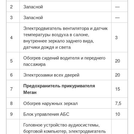
2
Запасной
—
3
Запасной
—
Электродвигатель вентилятора и датчик
температуры воздуха в салоне,
4
3
внутреннее зеркало заднего вида,
датчики дождя и света
Обогрев сидений водителя и переднего
5
20
пассажира
6
Электрозамки всех дверей
20
Предохранитель прикуривателя
7
15
Меган
8
Обогрев наружных зеркал
7,5
9
Блок управления АБС
10
Головное устройство аудиосистемы,
бортовой компьютер, электродвигатель