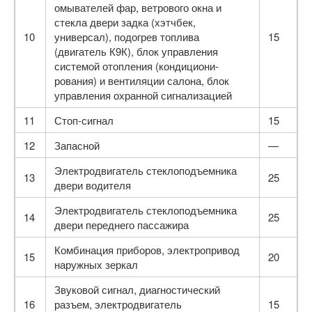
омывателей фар, ветрового окна и
стекла двери задка (хэтчбек,
10
универсал), подогрев топлива
15
(двигатель К9К), блок управления
системой отопления (кондициони­
рования) и вентиляции салона, блок
управления охранной сигнализацией
11
Стоп-сигнал
15
12
Запасной
—
Электродвигатель стеклоподъемника
13
25
двери водителя
Электродвигатель стеклоподъемника
14
25
двери перед­него пассажира
Комбинация приборов, электропривод
15
20
наружных зеркал
Звуковой сигнал, диагностический
16
разъем, электро­двигатель
15