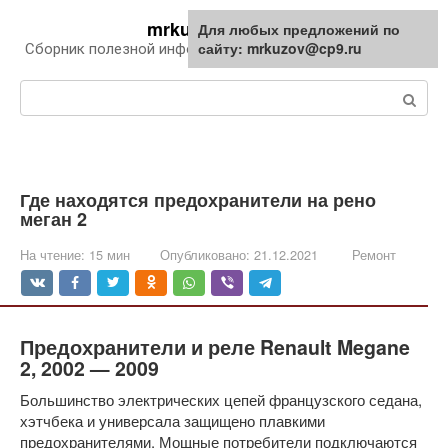
Перейти
mrkuzov.ru
Для любых предложений по
Для любых предложений по
к
сайту: mrkuzov@cp9.ru
сайту: mrkuzov@cp9.ru
Сборник полезной информации про автомобили
контенту
Поиск:
Где находятся предохранители на рено
меган 2
На чтение:
15 мин
Опубликовано:
21.12.2021
Ремонт
Предохранители и реле Renault Megane
2, 2002 — 2009
Большинство электрических цепей французского седана,
хэтчбека и универсала защищено плавкими
предохранителями. Мощные потребители подключаются