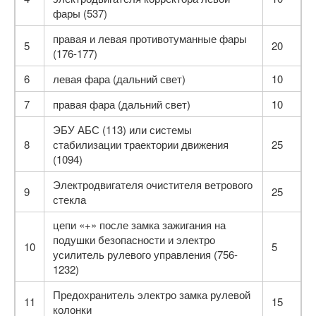
фары (537)
правая и левая противотуманные фары
5
20
(176-177)
6
левая фара (дальний свет)
10
7
правая фара (дальний свет)
10
ЭБУ АБС (113) или системы
8
стабилизации траектории движения
25
(1094)
Электродвигателя очистителя ветрового
9
25
стекла
цепи «+» после замка зажигания на
подушки безопасности и электро
10
5
усилитель рулевого управления (756-
1232)
Предохранитель электро замка рулевой
11
15
колонки