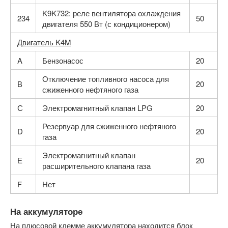
K9K732: реле вентилятора охлаждения
234
50
двигателя 550 Вт (с кондиционером)
Двигатель K4M
A
Бензонасос
20
Отключение топливного насоса для
В
20
сжиженного нефтяного газа
С
Электромагнитный клапан LPG
20
Резервуар для сжиженного нефтяного
D
20
газа
Электромагнитный клапан
Е
20
расширительного клапана газа
F
Нет
На аккумуляторе
На плюсовой клемме аккумулятора находится блок