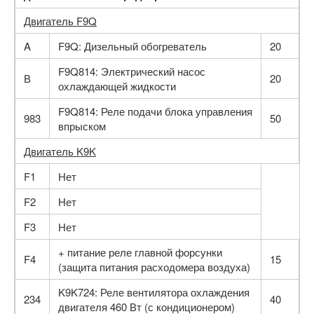
Двигатель F9Q
A
F9Q: Дизельный обогреватель
20
F9Q814: Электрический насос
В
20
охлаждающей жидкости
F9Q814: Реле подачи блока управления
983
50
впрыском
Двигатель K9K
F1
Нет
F2
Нет
F3
Нет
+ питание реле главной форсунки
F4
15
(защита питания расходомера воздуха)
K9K724: Реле вентилятора охлаждения
234
40
двигателя 460 Вт (с кондиционером)