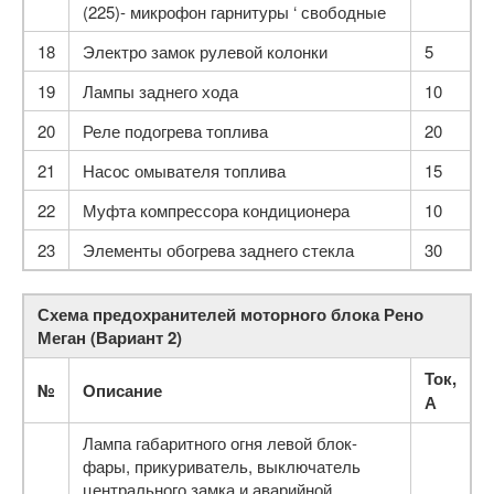
(225)- микрофон гарнитуры ‘ свободные
18
Электро замок рулевой колонки
5
19
Лампы заднего хода
10
20
Реле подогрева топлива
20
21
Насос омывателя топлива
15
22
Муфта компрессора кондиционера
10
23
Элементы обогрева заднего стекла
30
Схема предохранителей моторного блока Рено
Меган (Вариант 2)
Ток,
№
Описание
А
Лампа габаритного огня левой блок-
фары, прикури­ватель, выключатель
центрального замка и аварий­ной