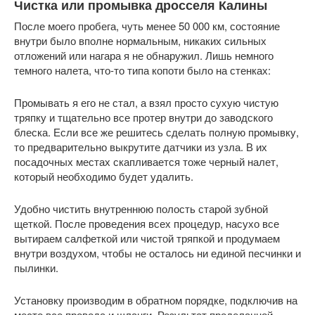
Чистка или промывка дросселя Калины
После моего пробега, чуть менее 50 000 км, состояние
внутри было вполне нормальным, никаких сильных
отложений или нагара я не обнаружил. Лишь немного
темного налета, что-то типа копоти было на стенках:
Промывать я его не стал, а взял просто сухую чистую
тряпку и тщательно все протер внутри до заводского
блеска. Если все же решитесь сделать полную промывку,
то предварительно выкрутите датчики из узла. В их
посадочных местах скапливается тоже черный налет,
который необходимо будет удалить.
Удобно чистить внутреннюю полость старой зубной
щеткой. После проведения всех процедур, насухо все
вытираем салфеткой или чистой тряпкой и продумаем
внутри воздухом, чтобы не осталось ни единой песчинки и
пылинки.
Установку производим в обратном порядке, подключив на
место все провода и шланги. Результат проделанной