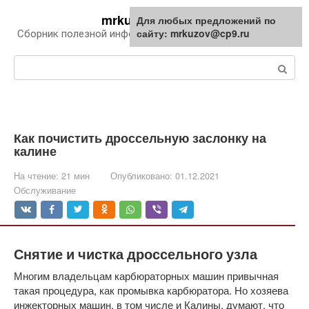
Перейти
mrkuzov.ru
Для любых предложений по
Для любых предложений по
к
сайту: mrkuzov@cp9.ru
сайту: mrkuzov@cp9.ru
Сборник полезной информации про автомобили
контенту
Поиск:
Как почистить дроссельную заслонку на
калине
На чтение:
21 мин
Опубликовано:
01.12.2021
Обслуживание
Снятие и чистка дроссельного узла
Многим владельцам карбюраторных машин привычная
такая процедура, как промывка карбюратора. Но хозяева
инжекторных машин, в том числе и Калины, думают, что