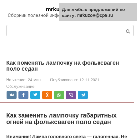
Перейти
mrkuzov.ru
Для любых предложений по
Для любых предложений по
к
сайту: mrkuzov@cp9.ru
сайту: mrkuzov@cp9.ru
Сборник полезной информации про автомобили
контенту
Поиск:
Как поменять лампочку на фольксваген
поло седан
На чтение:
24 мин
Опубликовано:
12.11.2021
Обслуживание
Как заменить лампочку габаритных
огней на фольксваген поло седан
Внимание! Лампа головного света — галогенная. Не