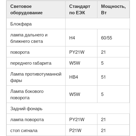
Световое
Стандарт
Мощность,
оборудование
по ЕЭК
Вт
Блокфара
лампа дальнего и
H4
60/55
ближнего света
поворота
PY21W
21
переднего габарита
W5W
5
Лампа противотуманной
HB4
51
фары
Лампа бокового
W5W
5
поворота
Задний фонарь
лампа поворота
PY21W
21
стоп сигнала
P21W
21