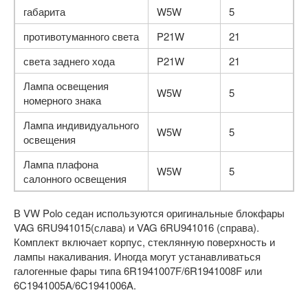
габарита
W5W
5
противотуманного света
P21W
21
света заднего хода
P21W
21
Лампа освещения
W5W
5
номерного знака
Лампа индивидуального
W5W
5
освещения
Лампа плафона
W5W
5
салонного освещения
В VW Polo седан используются оригинальные блокфары
VAG 6RU941015(слава) и VAG 6RU941016 (справа).
Комплект включает корпус, стеклянную поверхность и
лампы накаливания. Иногда могут устанавливаться
галогенные фары типа 6R1941007F/6R1941008F или
6C1941005A/6C1941006A.