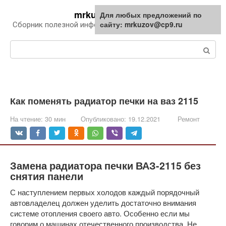
Перейти
mrkuzov.ru
Для любых предложений по
Для любых предложений по
к
сайту: mrkuzov@cp9.ru
сайту: mrkuzov@cp9.ru
Сборник полезной информации про автомобили
контенту
Поиск:
Как поменять радиатор печки на ваз 2115
На чтение:
30 мин
Опубликовано:
19.12.2021
Ремонт
Замена радиатора печки ВАЗ-2115 без
снятия панели
С наступлением первых холодов каждый порядочный
автовладелец должен уделить достаточно внимания
системе отопления своего авто. Особенно если мы
говорим о машинах отечественного производства. Не