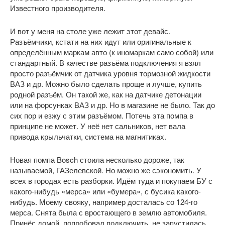
Известного производителя.
И вот у меня на столе уже лежит этот девайс.
Разъёмчики, кстати на них идут или оригинальные к
определённым маркам авто (к иномаркам само собой) или
стандартный. В качестве разъёма подключения я взял
просто разъёмчик от датчика уровня тормозной жидкости
ВАЗ и др. Можно было сделать проще и лучше, купить
родной разъём. Он такой же, как на датчике детонации
или на форсунках ВАЗ и др. Но в магазине не было. Так до
сих пор и езжу с этим разъёмом. Потечь эта помпа в
принципе не может. У неё нет сальников, нет вала
привода крыльчатки, система на магнитиках.
Новая помпа Bosch стоила несколько дороже, так
называемой, ГАЗелевской. Но можно же сэкономить. У
всех в городах есть разборки. Идём туда и покупаем БУ с
какого-нибудь «мерса» или «бумера», с бусика какого-
нибудь. Моему свояку, например досталась со 124-го
мерса. Снята была с вростающего в землю автомобиля.
Принёс домой, попробовал подключить, не запустилась.