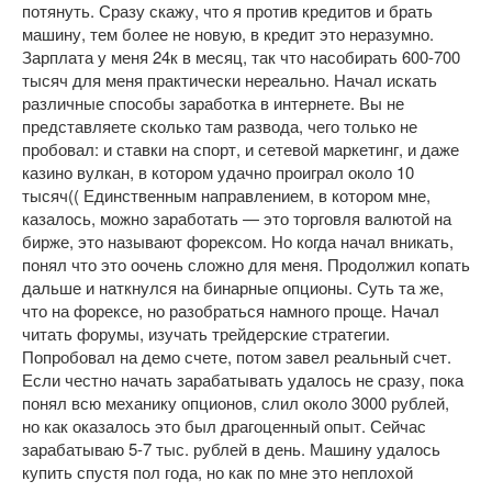
потянуть. Сразу скажу, что я против кредитов и брать
машину, тем более не новую, в кредит это неразумно.
Зарплата у меня 24к в месяц, так что насобирать 600-700
тысяч для меня практически нереально. Начал искать
различные способы заработка в интернете. Вы не
представляете сколько там развода, чего только не
пробовал: и ставки на спорт, и сетевой маркетинг, и даже
казино вулкан, в котором удачно проиграл около 10
тысяч(( Единственным направлением, в котором мне,
казалось, можно заработать — это торговля валютой на
бирже, это называют форексом. Но когда начал вникать,
понял что это оочень сложно для меня. Продолжил копать
дальше и наткнулся на бинарные опционы. Суть та же,
что на форексе, но разобраться намного проще. Начал
читать форумы, изучать трейдерские стратегии.
Попробовал на демо счете, потом завел реальный счет.
Если честно начать зарабатывать удалось не сразу, пока
понял всю механику опционов, слил около 3000 рублей,
но как оказалось это был драгоценный опыт. Сейчас
зарабатываю 5-7 тыс. рублей в день. Машину удалось
купить спустя пол года, но как по мне это неплохой