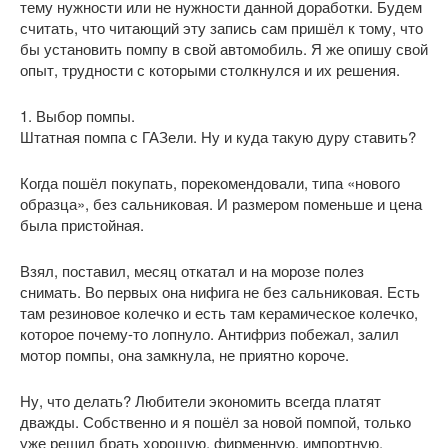
тему нужности или не нужности данной доработки. Будем
считать, что читающий эту запись сам пришёл к тому, что
бы установить помпу в свой автомобиль. Я же опишу свой
опыт, трудности с которыми столкнулся и их решения.
1. Выбор помпы.
Штатная помпа с ГАЗели. Ну и куда такую дуру ставить?
Когда пошёл покупать, порекомендовали, типа «нового
образца», без сальниковая. И размером поменьше и цена
была пристойная.
Взял, поставил, месяц откатал и на морозе полез
снимать. Во первых она нифига не без сальниковая. Есть
там резиновое колечко и есть там керамическое колечко,
которое почему-то лопнуло. Антифриз побежал, залил
мотор помпы, она замкнула, не приятно короче.
Ну, что делать? Любители экономить всегда платят
дважды. Собственно и я пошёл за новой помпой, только
уже решил брать хорошую, фирменную, импортную.