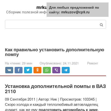
Перейти
mrkuzov.ru
Для любых предложений по
Для любых предложений по
к
сайту: mrkuzov@cp9.ru
сайту: mrkuzov@cp9.ru
Сборник полезной информации про автомобили
контенту
Поиск:
Как правильно установить дополнительную
помпу
На чтение:
29 мин
Опубликовано:
24.11.2021
Ремонт
Установка дополнительной помпы в ВАЗ
2110
09 Сентября 2011 | Автор: Ник | Просмотров: 103345 |
Скоро холода и каждый теплолюбивый автовладелец
думает, как же ему
подготовить автомобиль к зиме
.