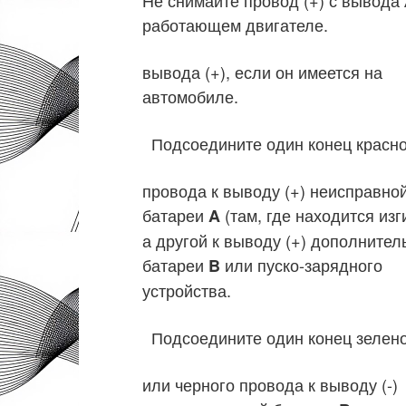
Не снимайте провод (+) с вывода
работающем двигателе.
вывода (+), если он имеется на
автомобиле.
Подсоедините один конец красн
провода к выводу (+) неисправно
батареи
(там, где находится изг
A
а другой к выводу (+) дополните
батареи
или пуско-зарядного
B
устройства.
Подсоедините один конец зелен
или черного провода к выводу (-)