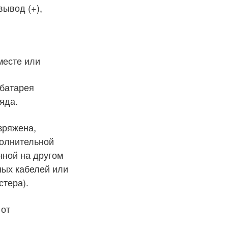
вывод (+),
месте или
 батарея
яда.
зряжена,
полнительной
нной на другом
ных кабелей или
стера).
 от