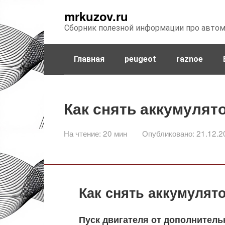
Перейти
mrkuzov.ru
к
Сборник полезной информации про авто
контенту
Главная
peugeot
raznoe
Как снять аккумулято
На чтение:
20 мин
Опубликовано:
21.12.2
Как снять аккумулято
Пуск двигателя от дополнитель