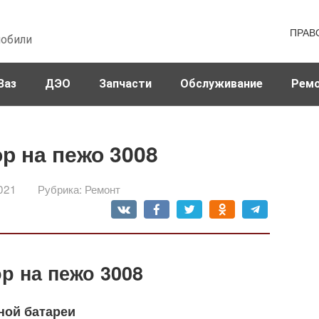
ПРАВ
мобили
Ваз
ДЭО
Запчасти
Обслуживание
Рем
р на пежо 3008
021
Рубрика:
Ремонт
р на пежо 3008
ной батареи