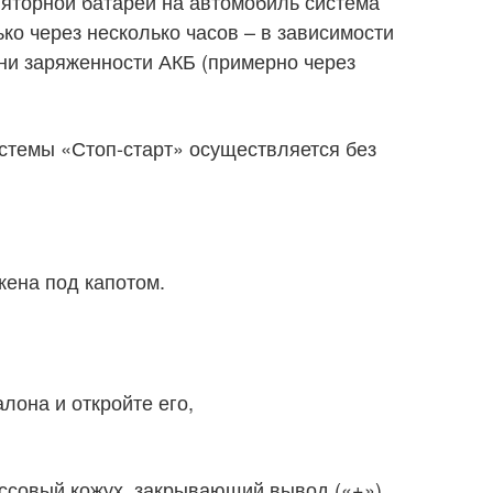
ляторной батареи на автомобиль система
ько через несколько часов – в зависимости
ени заряженности АКБ (примерно через
стемы «Стоп-старт» осуществляется без
ена под капотом.
алона и откройте его,
ссовый кожух, закрывающий вывод («+»),