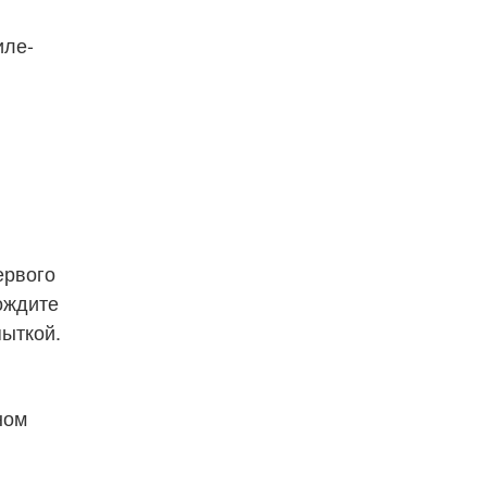
иле-
первого
дождите
пыткой.
тном