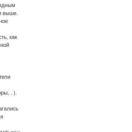
рядным
и выше.
ьное
сть, как
нной
ители
ы, . ).
агались
ля