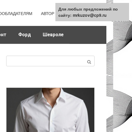
Для любых предложений по
Для любых предложений по
ООБЛАДАТЕЛЯМ
АВТОР
КАРТА САЙТА
сайту: mrkuzov@cp9.ru
сайту: mrkuzov@cp9.ru
онт
Форд
Шевроле
Поиск: