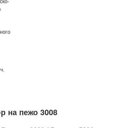
ско-
е
еного
.ч.
р на пежо 3008