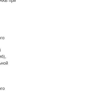
 АКБ при
ого
й
иб),
льной
ого