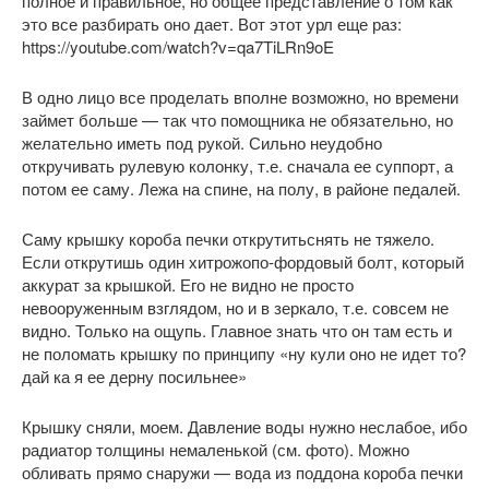
полное и правильное, но общее представление о том как
это все разбирать оно дает. Вот этот урл еще раз:
https://youtube.com/watch?v=qa7TiLRn9oE
В одно лицо все проделать вполне возможно, но времени
займет больше — так что помощника не обязательно, но
желательно иметь под рукой. Сильно неудобно
откручивать рулевую колонку, т.е. сначала ее суппорт, а
потом ее саму. Лежа на спине, на полу, в районе педалей.
Саму крышку короба печки открутитьснять не тяжело.
Если открутишь один хитрожопо-фордовый болт, который
аккурат за крышкой. Его не видно не просто
невооруженным взглядом, но и в зеркало, т.е. совсем не
видно. Только на ощупь. Главное знать что он там есть и
не поломать крышку по принципу «ну кули оно не идет то?
дай ка я ее дерну посильнее»
Крышку сняли, моем. Давление воды нужно неслабое, ибо
радиатор толщины немаленькой (см. фото). Можно
обливать прямо снаружи — вода из поддона короба печки