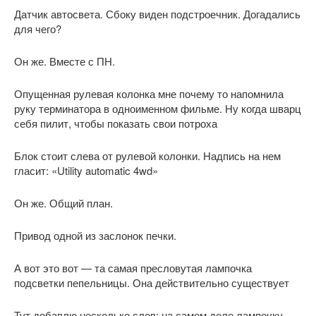
Датчик автосвета. Сбоку виден подстроечник. Догадались
для чего?
Он же. Вместе с ПН.
Опущенная рулевая колонка мне почему то напомнила
руку терминатора в одноименном фильме. Ну когда шварц
себя пилит, чтобы показать свои потроха
Блок стоит слева от рулевой колонки. Надпись на нем
гласит: «Utility automatic 4wd»
Он же. Общий план.
Привод одной из заслонок печки.
А вот это вот — та самая пресловутая лампочка
подсветки пепельницы. Она действительно существует
Тут добавлю несколько слов: на самом деле лампочку