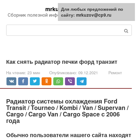
Перейти
mrkuzov.ru
Для любых предложений по
Для любых предложений по
к
сайту: mrkuzov@cp9.ru
сайту: mrkuzov@cp9.ru
Сборник полезной информации про автомобили
контенту
Поиск:
Как снять радиатор печки форд транзит
На чтение:
23 мин
Опубликовано:
09.12.2021
Ремонт
Радиатор системы охлаждения Ford
Transit / Tourneo / Kombi / Van / Supervan /
Cargo / Cargo Van / Cargo Space с 2006
года
Обычно пользователи нашего сайта находят