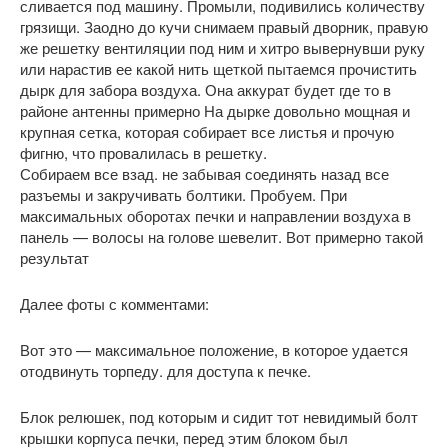
сливается под машину. Промыли, подивились количеству
грязищи. Заодно до кучи снимаем правый дворник, правую
же решетку вентиляции под ним и хитро вывернувши руку
или нарастив ее какой нить щеткой пытаемся прочистить
дырк для забора воздуха. Она аккурат будет где то в
районе антенны примерно На дырке довольно мощная и
крупная сетка, которая собирает все листья и прочую
фигню, что провалилась в решетку.
Собираем все взад. не забывая соединять назад все
разъемы и закручивать болтики. Пробуем. При
максимальных оборотах печки и направлении воздуха в
панель — волосы на голове шевелит. Вот примерно такой
результат
Далее фоты с комментами:
Вот это — максимальное положение, в которое удается
отодвинуть торпеду. для доступа к печке.
Блок релюшек, под которым и сидит тот невидимый болт
крышки корпуса печки, перед этим блоком был