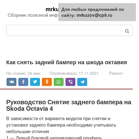
Перейти
mrkuzov.ru
Для любых предложений по
Для любых предложений по
к
сайту: mrkuzov@cp9.ru
сайту: mrkuzov@cp9.ru
Сборник полезной информации про автомобили
контенту
Поиск:
Как снять задний бампер на шкода октавия
На чтение:
24 мин
Опубликовано:
17.11.2021
Ремонт
Руководство Снятие заднего бампера на
Skoda Octavia 4
В зависимости от варианта модели при снятии и
установке заднего бампера необходимо учитывать
небольшие отличия
1 — Левый боковой направляющий профиль