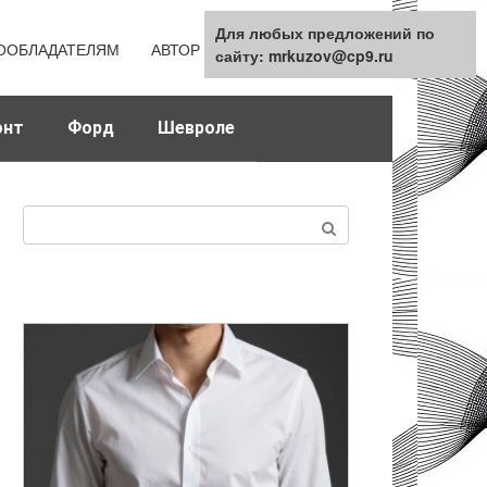
Для любых предложений по
Для любых предложений по
ООБЛАДАТЕЛЯМ
АВТОР
КАРТА САЙТА
сайту: mrkuzov@cp9.ru
сайту: mrkuzov@cp9.ru
онт
Форд
Шевроле
Поиск: