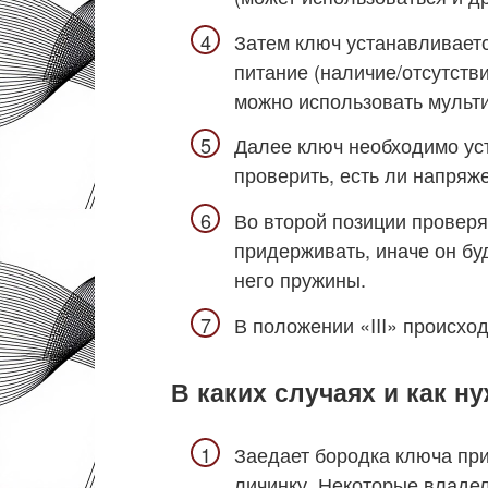
Затем ключ устанавливаетс
питание (наличие/отсутстви
можно использовать мульт
Далее ключ необходимо уст
проверить, есть ли напряже
Во второй позиции проверя
придерживать, иначе он бу
него пружины.
В положении «III» происход
В каких случаях и как н
Заедает бородка ключа при
личинку. Некоторые владе