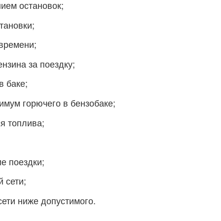
ием остановок;
тановки;
времени;
нзина за поездку;
в баке;
нимум горючего в бензобаке;
я топлива;
е поездки;
 сети;
сети ниже допустимого.