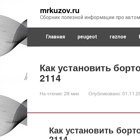
Перейти
mrkuzov.ru
к
Сборник полезной информации про авто
контенту
Главная
peugeot
raznoe
Как установить борт
2114
На чтение:
28 мин
Опубликовано:
01.11.2
Как установить борт
2114