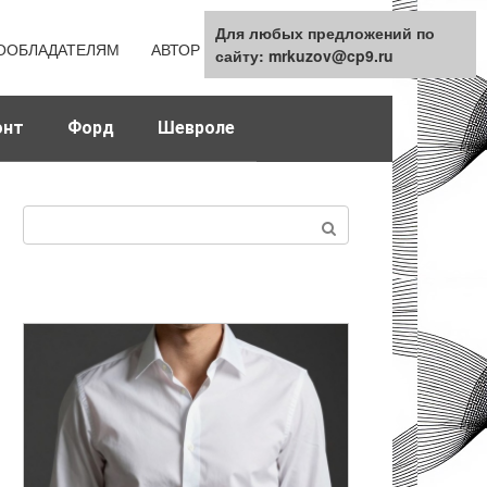
Для любых предложений по
Для любых предложений по
ООБЛАДАТЕЛЯМ
АВТОР
КАРТА САЙТА
сайту: mrkuzov@cp9.ru
сайту: mrkuzov@cp9.ru
онт
Форд
Шевроле
Поиск: