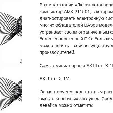
В комплектации «Люкс» устанавл
компьютер АМК-211501, в которо
диагностировать электронную сис
многих обладателей ВАЗов моделе
устраивает своим ограниченным ф
более совершенный БК с большим
можно понять – сейчас существуе
производителей.
Самые миниатюрный БК Штат Х-1М
БК Штат Х-1М
Он монтируется над штатным рас
вместо кнопочных заглушек. Сре
девайса можно отметить: