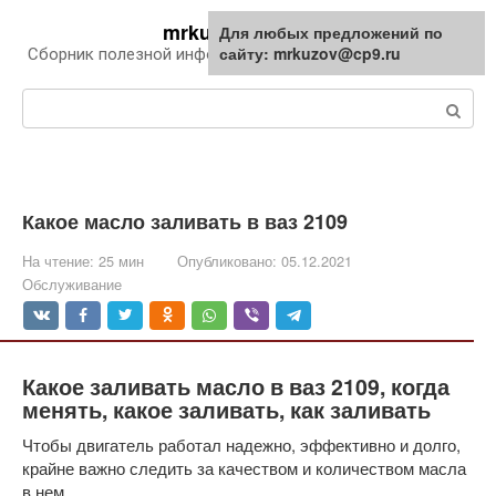
Перейти
mrkuzov.ru
Для любых предложений по
Для любых предложений по
к
сайту: mrkuzov@cp9.ru
сайту: mrkuzov@cp9.ru
Сборник полезной информации про автомобили
контенту
Поиск:
Какое масло заливать в ваз 2109
На чтение:
25 мин
Опубликовано:
05.12.2021
Обслуживание
Какое заливать масло в ваз 2109, когда
менять, какое заливать, как заливать
Чтобы двигатель работал надежно, эффективно и долго,
крайне важно следить за качеством и количеством масла
в нем.