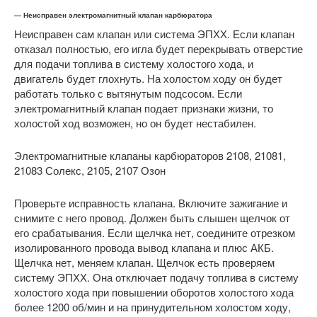
— Неисправен электромагнитный клапан карбюратора
Неисправен сам клапан или система ЭПХХ. Если клапан
отказал полностью, его игла будет перекрывать отверстие
для подачи топлива в систему холостого хода, и
двигатель будет глохнуть. На холостом ходу он будет
работать только с вытянутым подсосом. Если
электромагнитный клапан подает признаки жизни, то
холостой ход возможен, но он будет нестабилен.
Электромагнитные клапаны карбюраторов 2108, 21081,
21083 Солекс, 2105, 2107 Озон
Проверьте исправность клапана. Включите зажигание и
снимите с него провод. Должен быть слышен щелчок от
его срабатывания. Если щелчка нет, соедините отрезком
изолированного провода вывод клапана и плюс АКБ.
Щелчка нет, меняем клапан. Щелчок есть проверяем
систему ЭПХХ. Она отключает подачу топлива в систему
холостого хода при повышении оборотов холостого хода
более 1200 об/мин и на принудительном холостом ходу,