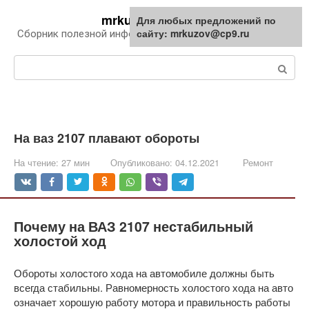
Перейти
mrkuzov.ru
Для любых предложений по
Для любых предложений по
к
сайту: mrkuzov@cp9.ru
сайту: mrkuzov@cp9.ru
Сборник полезной информации про автомобили
контенту
Поиск:
На ваз 2107 плавают обороты
На чтение:
27 мин
Опубликовано:
04.12.2021
Ремонт
Почему на ВАЗ 2107 нестабильный
холостой ход
Обороты холостого хода на автомобиле должны быть
всегда стабильны. Равномерность холостого хода на авто
означает хорошую работу мотора и правильность работы