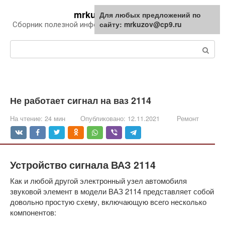
Перейти
mrkuzov.ru
Для любых предложений по
Для любых предложений по
к
сайту: mrkuzov@cp9.ru
сайту: mrkuzov@cp9.ru
Сборник полезной информации про автомобили
контенту
Поиск:
Не работает сигнал на ваз 2114
На чтение:
24 мин
Опубликовано:
12.11.2021
Ремонт
Устройство сигнала ВАЗ 2114
Как и любой другой электронный узел автомобиля
звуковой элемент в модели ВАЗ 2114 представляет собой
довольно простую схему, включающую всего несколько
компонентов: