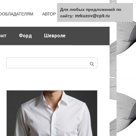
Для любых предложений по
Для любых предложений по
ООБЛАДАТЕЛЯМ
АВТОР
КАРТА САЙТА
сайту: mrkuzov@cp9.ru
сайту: mrkuzov@cp9.ru
онт
Форд
Шевроле
Поиск: