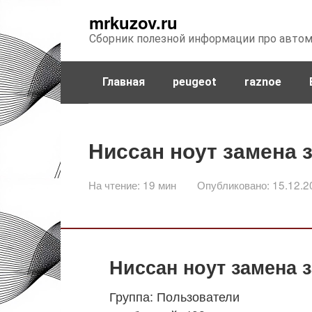
Перейти
mrkuzov.ru
к
Сборник полезной информации про авто
контенту
Главная
peugeot
raznoe
Ниссан ноут замена 
На чтение:
19 мин
Опубликовано:
15.12.2
Ниссан ноут замена 
Группа: Пользователи