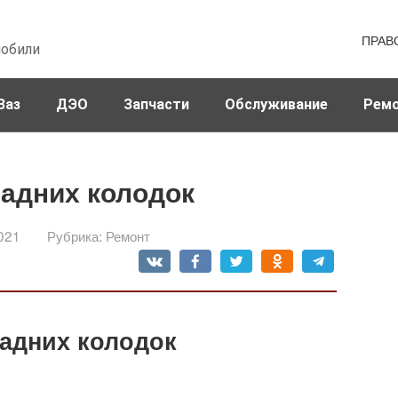
ПРАВ
мобили
Ваз
ДЭО
Запчасти
Обслуживание
Рем
задних колодок
021
Рубрика:
Ремонт
задних колодок