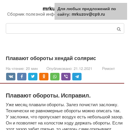
Перейти
mrkuzov.ru
Для любых предложений по
Для любых предложений по
к
сайту: mrkuzov@cp9.ru
сайту: mrkuzov@cp9.ru
Сборник полезной информации про автомобили
контенту
Поиск:
Плавают обороты хендай солярис
На чтение:
20 мин
Опубликовано:
21.12.2021
Ремонт
Плавают обороты. Исправил.
Уже месяц плавали обороты. Залез почистил заслонку.
Технически не равномерные обороты можно описать так.
У заслонки, что пропускает воздух есть небольшой зазор.
Он и позволяет на холостом ходу держать обороты. Если
этот зазор забит грязью, то «мозги» сами открывают