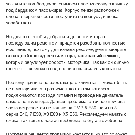
загляните под бардачок (снимаем пластмассовую крышку
под бардачком пассажира). Корпус печки расположен
слева в верхней части (постучите по корпусу, и печка
заработает).
Но для того, чтобы добраться до вентилятора с
последующим ремонтом, придется разобрать полностью
всю панель, поэтому для начала рекомендуем проверить
выходной каскад вентилятора, так званый «ежик»
,
который регулирует обороты моторчика. Так как он сильно
греется — возможно подгорели и оплавились контакты.
Поэтому причина не работающего климата — может быть
не в моторчике, а в разъеме к контактам которого
подключаются провода питания и провода на двигатель
самого вентилятора. Данная проблема, а точнее причина
часто встречается не только на БМВ 5 Е39, но и на 3
серии Е46, 7 E38, Х3 Е83 и X5 E53. Рекомендуем начать с
ежика, так как это частая проблема на б/у автомобилях.
Проблема решается пропайкой контактов, но это поможет