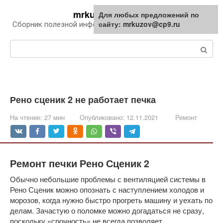
Перейти
mrkuzov.ru
Для любых предложений по
Для любых предложений по
к
сайту: mrkuzov@cp9.ru
сайту: mrkuzov@cp9.ru
Сборник полезной информации про автомобили
контенту
Поиск:
Рено сценик 2 не работает печка
На чтение:
27 мин
Опубликовано:
12.11.2021
Ремонт
Ремонт печки Рено Сценик 2
Обычно небольшие проблемы с вентиляцией системы в
Рено Сценик можно опознать с наступлением холодов и
морозов, когда нужно быстро прогреть машину и уехать по
делам. Зачастую о поломке можно догадаться не сразу,
поскольку «срочность» не всегда позволяет