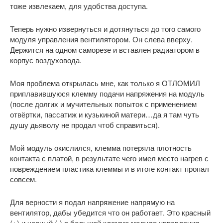
тоже извлекаем, для удобства доступа.
Теперь нужно извернуться и дотянуться до того самого
модуля управления вентилятором. Он слева вверху.
Держится на одном саморезе и вставлен радиатором в
корпус воздуховода.
Моя проблема открылась мне, как только я ОТЛОМИЛ
приплавившуюся клемму подачи напряжения на модуль
(после долгих и мучительных попыток с применением
отвёртки, пассатиж и кузькиной матери…да я там чуть
душу дьяволу не продал чтоб справиться).
Мой модуль окислился, клемма потеряла плотность
контакта с платой, в результате чего имел место нагрев с
повреждением пластика клеммы и в итоге контакт пропал
совсем.
Для верности я подал напряжение напрямую на
вентилятор, дабы убедится что он работает. Это красный
(+) и черный (-) в большой клемме модуля управления.