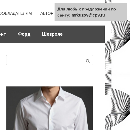
Для любых предложений по
Для любых предложений по
ООБЛАДАТЕЛЯМ
АВТОР
КАРТА САЙТА
сайту: mrkuzov@cp9.ru
сайту: mrkuzov@cp9.ru
онт
Форд
Шевроле
Поиск: