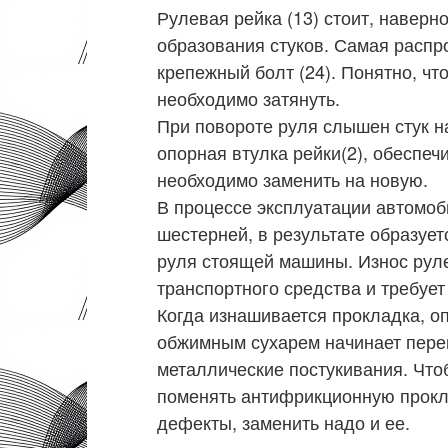
Рулевая рейка (13) стоит, наверн
образования стуков. Самая распр
крепежный болт (24). Понятно, что
необходимо затянуть.
При повороте руля слышен стук н
опорная втулка рейки(2), обеспе
необходимо заменить на новую.
В процессе эксплуатации автомоб
шестерней, в результате образует
руля стоящей машины. Износ рул
транспортного средства и требует
Когда изнашивается прокладка, о
обжимным сухарем начинает пере
металлические постукивания. Чтоб
поменять антифрикционную прокла
дефекты, заменить надо и ее.