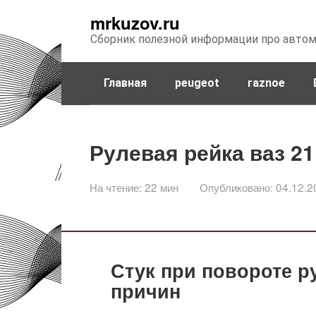
Перейти
mrkuzov.ru
к
Сборник полезной информации про авто
контенту
Главная
peugeot
raznoe
Рулевая рейка ваз 21
На чтение:
22 мин
Опубликовано:
04.12.2
Стук при повороте ру
причин