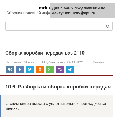
Перейти
mrkuzov.ru
Для любых предложений по
Для любых предложений по
к
сайту: mrkuzov@cp9.ru
сайту: mrkuzov@cp9.ru
Сборник полезной информации про автомобили
контенту
Поиск:
Сборка коробки передач ваз 2110
На чтение:
34 мин
Опубликовано:
29.11.2021
Ремонт
10.6. Разборка и сборка коробки передач
…снимаем ее вместе с уплотнительной прокладкой со
шпилек.