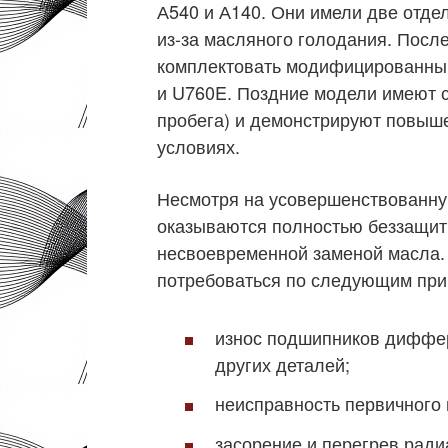
А540 и А140. Они имели две отде
из-за масляного голодания. Посл
комплектовать модифицированным
и U760E. Поздние модели имеют с
пробега) и демонстрируют повыш
условиях.
Несмотря на усовершенствованну
оказываются полностью беззащит
несвоевременной заменой масла.
потребоваться по следующим при
износ подшипников диффер
других деталей;
неисправность первичного 
засорение и перегрев ради