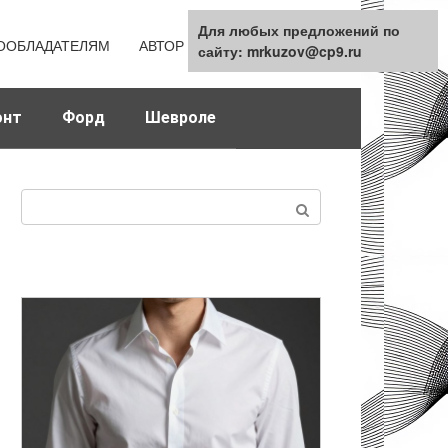
Для любых предложений по
Для любых предложений по
ООБЛАДАТЕЛЯМ
АВТОР
КАРТА САЙТА
сайту: mrkuzov@cp9.ru
сайту: mrkuzov@cp9.ru
онт
Форд
Шевроле
Поиск: