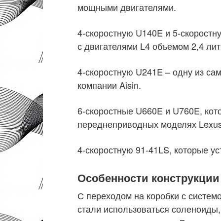
мощными двигателями.
4-скоростную U140E и 5-скоростн
с двигателями L4 объемом 2,4 лит
4-скоростную U241E – одну из са
компании Aisin.
6-скоростные U660E и U760E, кот
переднеприводных моделях Lexus
4-скоростную 91-41LS, которые ус
Особенности конструкции
С переходом на коробки с системо
стали использоваться соленоиды,