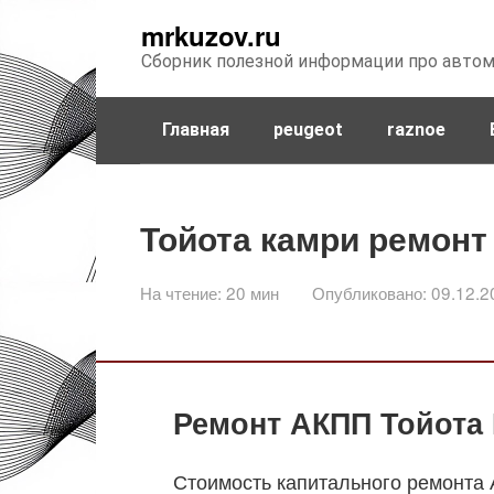
Перейти
mrkuzov.ru
к
Сборник полезной информации про авто
контенту
Главная
peugeot
raznoe
Тойота камри ремонт
На чтение:
20 мин
Опубликовано:
09.12.2
Ремонт АКПП Тойота 
Стоимость капитального ремонта 