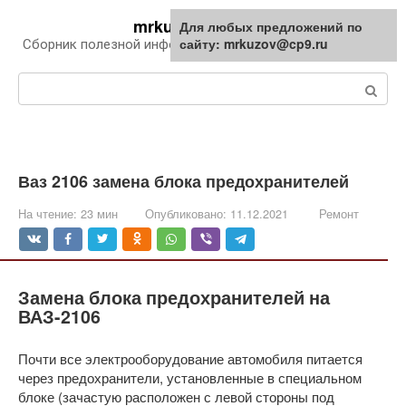
Перейти
mrkuzov.ru
Для любых предложений по
Для любых предложений по
к
сайту: mrkuzov@cp9.ru
сайту: mrkuzov@cp9.ru
Сборник полезной информации про автомобили
контенту
Поиск:
Ваз 2106 замена блока предохранителей
На чтение:
23 мин
Опубликовано:
11.12.2021
Ремонт
Замена блока предохранителей на
ВАЗ-2106
Почти все электрооборудование автомобиля питается
через предохранители, установленные в специальном
блоке (зачастую расположен с левой стороны под