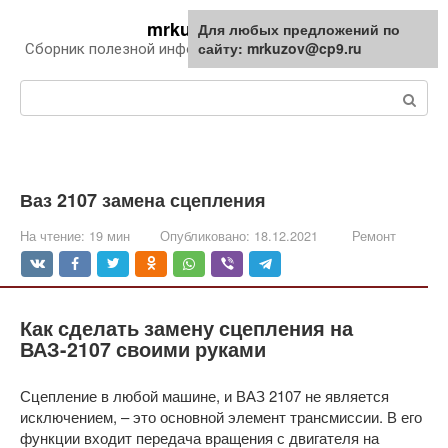
Перейти
mrkuzov.ru
Для любых предложений по
Для любых предложений по
к
сайту: mrkuzov@cp9.ru
сайту: mrkuzov@cp9.ru
Сборник полезной информации про автомобили
контенту
Поиск:
Ваз 2107 замена сцепления
На чтение:
19 мин
Опубликовано:
18.12.2021
Ремонт
Как сделать замену сцепления на
ВАЗ-2107 своими руками
Сцепление в любой машине, и ВАЗ 2107 не является
исключением, – это основной элемент трансмиссии. В его
функции входит передача вращения с двигателя на