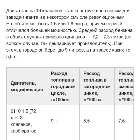
Двигатель на 16 клапанов стал конструктивно новым для
завода-гиганта и в некотором смысле революционным.
Его объем мог быть 1.5 или 1.6 литра, причем первый
отличался большей мощностью. Средний расход бензина
в обоих случаях примерно одинаков — 7,2 – 7,3 литра (во
всяком случае, так декларирует производитель). При
этом, в городе он берет до 9 литров, а на трассе каких-то
5,5 л.
Расход
Расход
Расход
топлива в
топлива в
топлива 
Двигатель,
городском
загородном
смешанн
модификация
цикле,
цикле,
цикле,
л/100км
л/100км
л/100км
2110 1,5 (72
л.с) 8
9,1
5,5
7,6
клапанов,
карбюратор