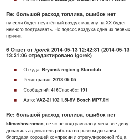
Re: большой расход топлива, ошибок нет
ну если будет неучтённый воздух машину на ХХ будет
немного подтраивать. Но подсос воздуха одна из первых
причин.
6 Ответ от
igorek
2014-05-13 12:42:31 (2014-05-13
13:31:06 отредактировано igorek)
Откуда:
Bryansk region g Starodub
Регистрация:
2013-05-05
Сообщений:
416
Спасибо
: 191
Авто:
VAZ-21102 1.5i-8V Bosch MP7.0H
Re: большой расход топлива, ошибок нет
klimashov.roman
, не чо не подтраивало у меня все диву
довались а двигатель работол на ровном дыхании
блогодаря хорошей компресии и отрегулировоной гбц а