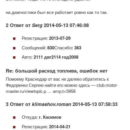
на диагностики был все работает ровно как то так.
2 Ответ от
Serg
2014-05-13 07:46:08
Регистрация:
2013-07-29
Сообщений:
830
Спасибо
: 363
Авто:
2111 двг2114 год2008
Re: большой расход топлива, ошибок нет
Помоему Краснодар от вас не далеко обратитесь к
Федоренко Сергею найти его можно здесь — club.motor-
master.ru/viewtopic.p … amp;t=3958
3 Ответ от
klimashov.roman
2014-05-13 07:58:33
Откуда:
г. Касимов
Регистрация:
2014-04-21