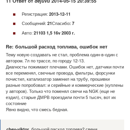
11 Ответ от
dejuvu
2014-05-15 20:39:55
Регистрация:
2013-12-11
Сообщений:
21
Спасибо
: 7
Авто:
21103 1,5 16v 2003 г.
Re: большой расход топлива, ошибок нет
Тему новую создавать не стал, проблема один-в-один с
автором. 7л по трассе, по городу 12-13.
Диагносты пожимают плечами. Ошибок нет, датчики почти
все переменял, свечные провода, фильтры, форсунки
почистил, катализатор заменил на трубу, прошивки
разные попробовал: и серийные и коммерческие (куплены
у авторов). Только что поменял свечи на NGK (еще не
ездил), старые ДМРВ проездили почти 5 тысяч, вот их
состояние
Явно видно, что смесь бедная.
chev-viktor
, большой расход топлева? свечи