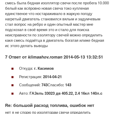
смесь была бедная изоллятор свечи после пробега 10.000
белый как всёровно новая свеча токо купленая
единственое что ностараживало в жаркую погоду
нагретый двигатель становился вялым и задумчевым
стал вопрос на ребро и один опытный мастер мне
подскозал в своё время это и стало для поиска
неисправности по эзолятору свечей можно опредилить
какя смесь подаётца в двигатель богатая илиже бедная
ис этого делать выводы
7 Ответ от
klimashov.roman
2014-05-13 13:32:51
Откуда:
г. Касимов
Регистрация:
2014-04-21
Сообщений:
743
Спасибо
: 143
Авто:
ГАЗель 33023 дв 405.22, 2.4 16кл 140л.с
Re: большой расход топлива, ошибок нет
нет я не спорю по изоляторам свечи определить