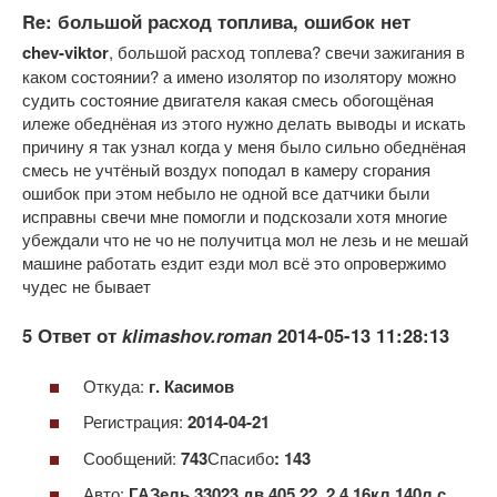
Re: большой расход топлива, ошибок нет
chev-viktor
, большой расход топлева? свечи зажигания в
каком состоянии? а имено изолятор по изолятору можно
судить состояние двигателя какая смесь обогощёная
илеже обеднёная из этого нужно делать выводы и искать
причину я так узнал когда у меня было сильно обеднёная
смесь не учтёный воздух поподал в камеру сгорания
ошибок при этом небыло не одной все датчики были
исправны свечи мне помогли и подскозали хотя многие
убеждали что не чо не получитца мол не лезь и не мешай
машине работать ездит езди мол всё это опровержимо
чудес не бывает
5 Ответ от
klimashov.roman
2014-05-13 11:28:13
Откуда:
г. Касимов
Регистрация:
2014-04-21
Сообщений:
743
Спасибо
: 143
Авто:
ГАЗель 33023 дв 405.22, 2.4 16кл 140л.с