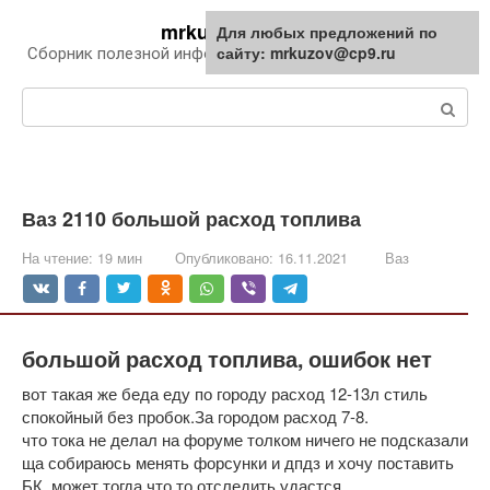
Перейти
mrkuzov.ru
Для любых предложений по
Для любых предложений по
к
сайту: mrkuzov@cp9.ru
сайту: mrkuzov@cp9.ru
Сборник полезной информации про автомобили
контенту
Поиск:
Ваз 2110 большой расход топлива
На чтение:
19 мин
Опубликовано:
16.11.2021
Ваз
большой расход топлива, ошибок нет
вот такая же беда еду по городу расход 12-13л стиль
спокойный без пробок.За городом расход 7-8.
что тока не делал на форуме толком ничего не подсказали
ща собираюсь менять форсунки и дпдз и хочу поставить
БК. может тогда что то отследить удастся