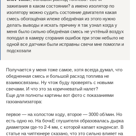
зажигания в каком состоянии? а имено изолятор по
изолятору можно судить состояние двигателя какая
смесь обогощёная илеже обеднёная из этого нужно
делать выводы и искать причину я так узнал когда у
меня было сильно обеднёная смесь не учтёный воздух
поподал в камеру сгорания ошибок при этом небыло не
одной все датчики были исправны свечи мне помогли и
подскозали
Получается у меня тоже самое, хотя всегда думал, что
обедненная смесь и большой расход топлива не
взаимосвязаны. Ну чтож буду проверять с новыми
свечами. И что это за коричневатый налет?
Еще для полноты картины вот фото с показаниями
газоанализатора:
первое — на холостом ходу, второе — 3000 об/мин. Но
есть одно но. На бочкЕ глушителя образовалась дырка
диаметром где-то 2-4 мм, с которой капает конденсат. В
статье на чиптюнере сказано, что это сильно влияет на