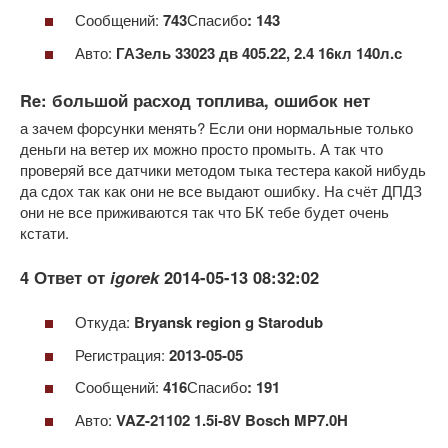
Сообщений:
743
Спасибо
: 143
Авто:
ГАЗель 33023 дв 405.22, 2.4 16кл 140л.с
Re: большой расход топлива, ошибок нет
а зачем форсунки менять? Если они нормальные только
деньги на ветер их можно просто промыть. А так что
проверяй все датчики методом тыка тестера какой нибудь
да сдох так как они не все выдают ошибку. На счёт ДПДЗ
они не все приживаются так что БК тебе будет очень
кстати.
4 Ответ от
igorek
2014-05-13 08:32:02
Откуда:
Bryansk region g Starodub
Регистрация:
2013-05-05
Сообщений:
416
Спасибо
: 191
Авто:
VAZ-21102 1.5i-8V Bosch MP7.0H