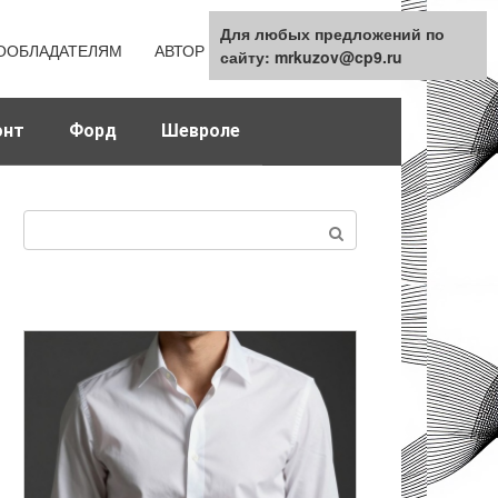
Для любых предложений по
Для любых предложений по
ООБЛАДАТЕЛЯМ
АВТОР
КАРТА САЙТА
сайту: mrkuzov@cp9.ru
сайту: mrkuzov@cp9.ru
онт
Форд
Шевроле
Поиск: