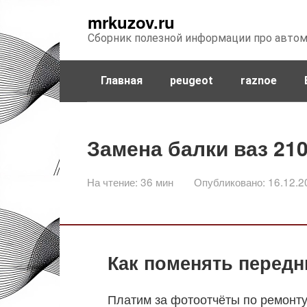
Перейти
mrkuzov.ru
к
Сборник полезной информации про авто
контенту
Главная
peugeot
raznoe
Замена балки ваз 21
На чтение:
36 мин
Опубликовано:
16.12.2
Как поменять передн
Платим за фотоотчёты по ремонту