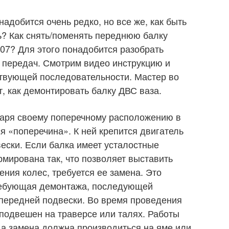
адобится очень редко, но все же, как быть
ь? Как снять/поменять переднюю балку
07? Для этого понадобится разобрать
 передач. Смотрим видео инструкцию и
ствующей последовательности. Мастер во
, как демонтировать балку ДВС ваза.
даря своему поперечному расположению в
я «поперечина». К ней крепится двигатель
ески. Если балка имеет усталостные
мирована так, что позволяет выставить
ния колес, требуется ее замена. Это
ребующая демонтажа, последующей
 передней подвески. Во время проведения
подвешен на траверсе или талях. Работы
 а замена должна производиться на яме или