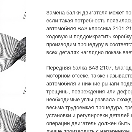
Замена балки двигателя может пон
если такая потребность появилас
автомобиля ВАЗ классика 2101-21
ходовую и поддомкратить коробку
производим процедуру в соответ
всех деталях наглядно показывает
Передняя балка ВАЗ 2107, благо
моторном отсеке, также называетс
автомобиля и нижние рычаги подв
трещины, повреждения или дефор
необходимые углы развала-схожде
весьма трудоемкая процедура, т
установки и регулировки деталей
операции двигатель должен быть 
лучше производить с напарником,