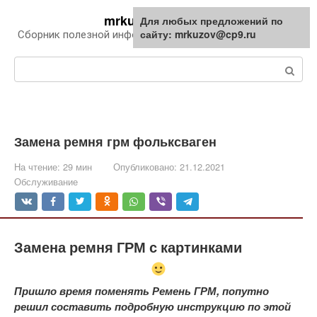
Перейти
mrkuzov.ru
Для любых предложений по
Для любых предложений по
к
сайту: mrkuzov@cp9.ru
сайту: mrkuzov@cp9.ru
Сборник полезной информации про автомобили
контенту
Поиск:
Замена ремня грм фольксваген
На чтение:
29 мин
Опубликовано:
21.12.2021
Обслуживание
Замена ремня ГРМ с картинками
Пришло время поменять Ремень ГРМ, попутно
решил составить подробную инструкцию по этой