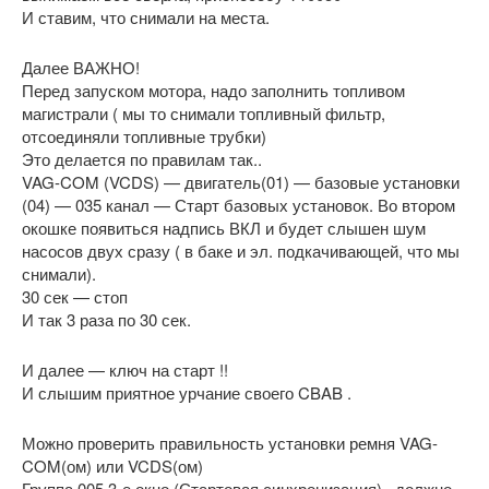
И ставим, что снимали на места.
Далее ВАЖНО!
Перед запуском мотора, надо заполнить топливом
магистрали ( мы то снимали топливный фильтр,
отсоединяли топливные трубки)
Это делается по правилам так..
VAG-COM (VCDS) — двигатель(01) — базовые установки
(04) — 035 канал — Старт базовых установок. Во втором
окошке появиться надпись ВКЛ и будет слышен шум
насосов двух сразу ( в баке и эл. подкачивающей, что мы
снимали).
30 сек — стоп
И так 3 раза по 30 сек.
И далее — ключ на старт !!
И слышим приятное урчание своего CBAB .
Можно проверить правильность установки ремня VAG-
COM(ом) или VCDS(ом)
Группа 005 3-е окно (Стартовая синхронизация) . должно