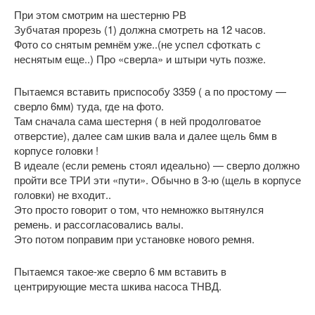
При этом смотрим на шестерню РВ
Зубчатая прорезь (1) должна смотреть на 12 часов.
Фото со снятым ремнём уже..(не успел сфоткать с
неснятым еще..) Про «сверла» и штыри чуть позже.
Пытаемся вставить приспособу 3359 ( а по простому —
сверло 6мм) туда, где на фото.
Там сначала сама шестерня ( в ней продолговатое
отверстие), далее сам шкив вала и далее щель 6мм в
корпусе головки !
В идеале (если ремень стоял идеально) — сверло должно
пройти все ТРИ эти «пути». Обычно в 3-ю (щель в корпусе
головки) не входит..
Это просто говорит о том, что немножко вытянулся
ремень. и рассогласовались валы.
Это потом поправим при установке нового ремня.
Пытаемся такое-же сверло 6 мм вставить в
центрирующие места шкива насоса ТНВД.