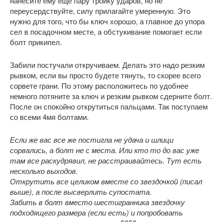
нанесите ему еще пару тройку ударов, но не
переусердствуйте, силу прилагайте умеренную. Это
нужно для того, что бы ключ хорошо, а главное до упора
сел в посадочном месте, а обстукивание помогает если
болт прикипел.
Забили постучали откручиваем. Делать это надо резким
рывком, если вы просто будете тянуть, то скорее всего
сорвете грани. По этому расположитесь по удобнее
немного потяните за ключ и резким рывком сдерните болт.
После он спокойно открутиться пальцами. Так поступаем
со всеми 4мя болтами.
Если же вас все же постигла не удача и шлици
сорвались, а болт не с места. Или кто то до вас уже
там все раскудрявил, не расстраивайтесь. Тут есть
несколько выходов.
Открутить все целиком вместе со звездочкой (писал
выше), а после высверлить супостата.
Забить в болт вместо шестигранника звездочку
подходящего размера (если есть) и попробовать