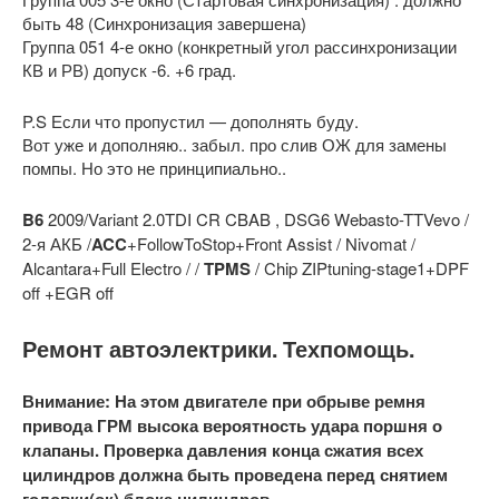
быть 48 (Синхронизация завершена)
Группа 051 4-е окно (конкретный угол рассинхронизации
КВ и РВ) допуск -6. +6 град.
P.S Если что пропустил — дополнять буду.
Вот уже и дополняю.. забыл. про слив ОЖ для замены
помпы. Но это не принципиально..
B6
2009/Variant 2.0TDI CR CBAB , DSG6 Webasto-TTVevo /
2-я АКБ /
ACC
+FollowToStop+Front Assist / Nivomat /
Alcantara+Full Electro / /
TPMS
/ Chip ZIPtuning-stage1+DPF
off +EGR off
Ремонт автоэлектрики. Техпомощь.
Внимание: На этом двигателе при обрыве ремня
привода ГРМ высока вероятность удара поршня о
клапаны. Проверка давления конца сжатия всех
цилиндров должна быть проведена перед снятием
головки(ок) блока цилиндров.