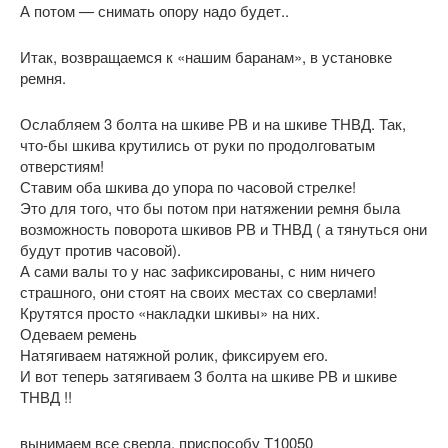
А потом — снимать опору надо будет..
Итак, возвращаемся к «нашим баранам», в установке
ремня.
Ослабляем 3 болта на шкиве РВ и на шкиве ТНВД. Так,
что-бы шкива крутились от руки по продолговатым
отверстиям!
Ставим оба шкива до упора по часовой стрелке!
Это для того, что бы потом при натяжении ремня была
возможность поворота шкивов РВ и ТНВД ( а тянуться они
будут против часовой).
А сами валы то у нас зафиксированы, с ним ничего
страшного, они стоят на своих местах со сверлами!
Крутятся просто «накладки шкивы» на них.
Одеваем ремень
Натягиваем натяжной ролик, фиксируем его.
И вот теперь затягиваем 3 болта на шкиве РВ и шкиве
ТНВД !!
вынимаем все сверла, приспособу Т10050