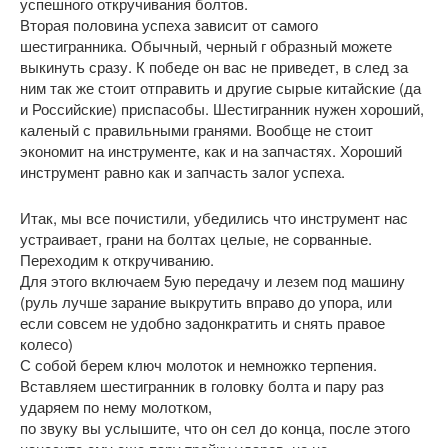
успешного откручивания болтов.
Вторая половина успеха зависит от самого
шестигранника. Обычный, черный г образный можете
выкинуть сразу. К победе он вас не приведет, в след за
ним так же стоит отправить и другие сырые китайские (да
и Российские) приспасобы. Шестигранник нужен хороший,
каленый с правильными гранями. Вообще не стоит
экономит на инструменте, как и на запчастях. Хороший
инструмент равно как и запчасть залог успеха.
Итак, мы все почистили, убедились что инструмент нас
устраивает, грани на болтах целые, не сорванные.
Переходим к откручиванию.
Для этого включаем 5ую передачу и лезем под машину
(руль лучше зарание выкрутить вправо до упора, или
если совсем не удобно задонкратить и снять правое
колесо)
С собой берем ключ молоток и немножко терпения.
Вставляем шестигранник в головку болта и пару раз
ударяем по нему молотком,
по звуку вы услышите, что он сел до конца, после этого