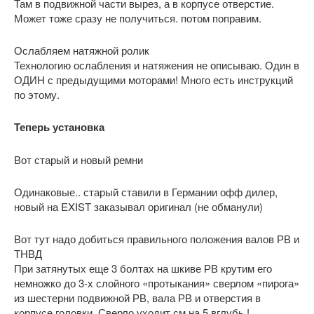
Там в подвижной части вырез, а в корпусе отверстие.
Может тоже сразу не получиться. потом поправим.
Ослабляем натяжной ролик
Технологию ослабления и натяжения не описываю. Один в
ОДИН с предыдущими моторами! Много есть инструкций
по этому.
Теперь установка
Вот старый и новый ремни
Одинаковые.. старый ставили в Германии офф дилер,
новый на EXIST заказывал оригинал (не обманули)
Вот тут надо добиться правильного положения валов РВ и
ТНВД
При затянутых еще 3 болтах на шкиве РВ крутим его
немножко до 3-х слойного «протыкания» сверлом «пирога»
из шестерни подвижной РВ, вала РВ и отверстия в
корпусе головки. Сверло уходит см на 5 вглубь !