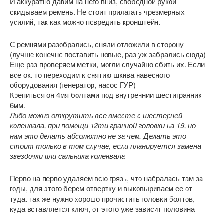
И аккуратно давим на него вниз, свободной рукой
скидываем ремень. Не стоит прилагать чрезмерных
усилий, так как можно повредить кронштейн.
С ремнями разобрались, сняли отложили в сторону
(лучше конечно поставить новые, раз уж забрались сюда)
Еще раз проверяем метки, могли случайно сбить их. Если
все ок, то переходим к снятию шкива навесного
оборудования (генератор, насос ГУР)
Крепиться он 4мя болтами под внутренний шестигранник
6мм.
Либо можно открутить все вместе с шестерней
коленвала, при помощи 12ти гранной головки на 19, но
нам это делать абсолютно не за чем. Делать это
стоит только в том случае, если планируется замена
звездочки или сальника коленвала
Перво на перво удаляем всю грязь, что набралась там за
годы, для этого берем отвертку и выковыриваем ее от
туда, так же нужно хорошо прочистить головки болтов,
куда вставляется ключ, от этого уже зависит половина