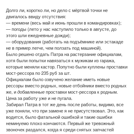
Долго ли, коротко ли, но дело с мёртвой точки не
двигалось ввиду отсутствия:
— времени (весь май и июнь прошли в командировках);
— погоды (лето у нас наступило только в августе, до
этого шли ежедневные дожди);
— оборудования (работать на подъёмнике или эстакаде
не в пример легче, чем ползать под машиной).
Было решено отдать Патра на растерзание официалам,
хотя были попытки навязаться к мужикам из гаража,
которые меняли кастор. Попутно были куплены проставки
мост-рессора по 235 руб за шт.
Официалам было озвучено желание иметь новые
рессоры вместо родных, новые отбойники вместо родных
же, и
добавленные
проставки мост-рессора к родным.
Цена за работу уже и не пугала.
Забирал Патра в тот же день после работы, видимо, все
уже поняли, что при замене я не присутствовал. Это, как
водится, было фатальной ошибкой и такие ошибки
неминуемо плохо кончаются. Первый же тревожный
звоночек раздался, когда я среди снятых запчастей