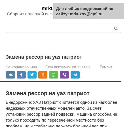
Перейти
mrkuzov.ru
Для любых предложений по
Для любых предложений по
к
сайту: mrkuzov@cp9.ru
сайту: mrkuzov@cp9.ru
Сборник полезной информации про автомобили
контенту
Поиск:
Замена рессор на уаз патриот
На чтение:
29 мин
Опубликовано:
20.11.2021
Ремонт
Замена рессор на уаз патриот
Внедорожник УАЗ Патриот считается одной из наиболее
надежных отечественных моделей авто. За счет
установки рессор задней подвески, машина способна не
только проходить по пересеченной местности без
проблем, но и стабильно держать большой вес при