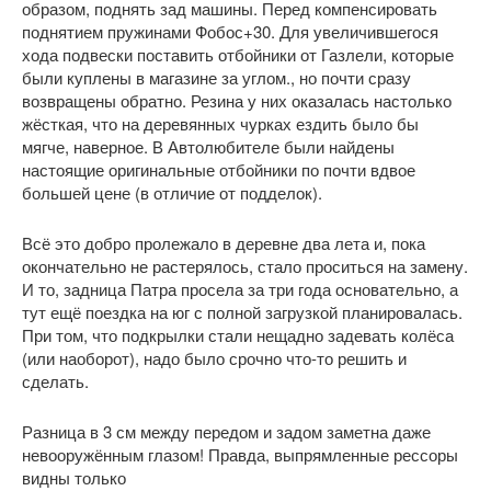
образом, поднять зад машины. Перед компенсировать
поднятием пружинами Фобос+30. Для увеличившегося
хода подвески поставить отбойники от Газлели, которые
были куплены в магазине за углом., но почти сразу
возвращены обратно. Резина у них оказалась настолько
жёсткая, что на деревянных чурках ездить было бы
мягче, наверное. В Автолюбителе были найдены
настоящие оригинальные отбойники по почти вдвое
большей цене (в отличие от подделок).
Всё это добро пролежало в деревне два лета и, пока
окончательно не растерялось, стало проситься на замену.
И то, задница Патра просела за три года основательно, а
тут ещё поездка на юг с полной загрузкой планировалась.
При том, что подкрылки стали нещадно задевать колёса
(или наоборот), надо было срочно что-то решить и
сделать.
Разница в 3 см между передом и задом заметна даже
невооружённым глазом! Правда, выпрямленные рессоры
видны только