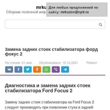
Перейти
mrkuzov.ru
Для любых предложений по
Для любых предложений по
к
сайту: mrkuzov@cp9.ru
сайту: mrkuzov@cp9.ru
Сборник полезной информации про автомобили
контенту
Поиск:
Замена задних стоек стабилизатора форд
фокус 2
На чтение:
21 мин
Опубликовано:
15.12.2021
Ремонт
Диагностика и замена задних стоек
стабилизатора Ford Focus 2
Замену задних стоек стабилизатора на Ford Focus 2
следует производить при появлении стука в задней