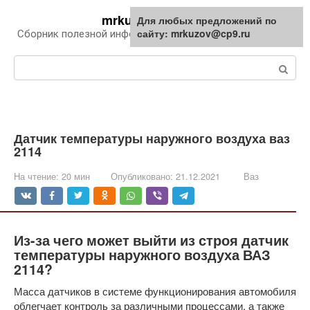
Перейти
mrkuzov.ru
Для любых предложений по
Для любых предложений по
к
сайту: mrkuzov@cp9.ru
сайту: mrkuzov@cp9.ru
Сборник полезной информации про автомобили
контенту
Поиск:
Датчик температуры наружного воздуха ваз
2114
На чтение:
20 мин
Опубликовано:
21.12.2021
Ваз
Из-за чего может выйти из строя датчик
температуры наружного воздуха ВАЗ
2114?
Масса датчиков в системе функционирования автомобиля
облегчает контроль за различными процессами, а также