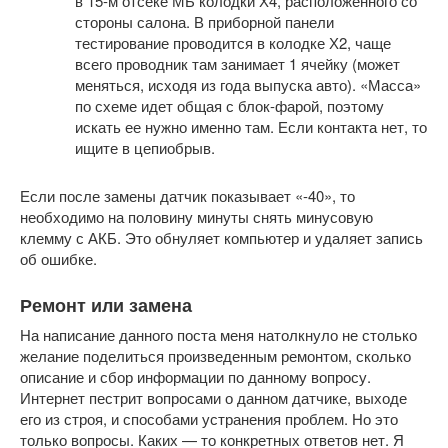
в 15-м отсеке МБ колодки Х4, расположенного со
стороны салона. В приборной панели
тестирование проводится в колодке Х2, чаще
всего проводник там занимает 1 ячейку (может
меняться, исходя из года выпуска авто). «Масса»
по схеме идет общая с блок-фарой, поэтому
искать ее нужно именно там. Если контакта нет, то
ищите в цепиобрыв.
Если после замены датчик показывает «-40», то
необходимо на половину минуты снять минусовую
клемму с АКБ. Это обнуляет компьютер и удаляет запись
об ошибке.
Ремонт или замена
На написание данного поста меня натолкнуло не столько
желание поделиться произведенным ремонтом, сколько
описание и сбор информации по данному вопросу.
Интернет пестрит вопросами о данном датчике, выходе
его из строя, и способами устранения проблем. Но это
только вопросы. Каких — то конкретных ответов нет. Я