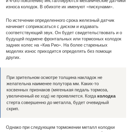
и 4-ого поколения) инсталлируются механические датчики
износа колодок. В обихоте их именуют «пискунами».
По истечении определенного срока железный датчик
начинает соприкасаться с диском и издавать
соответствующий звук. Он будет свидетельствовать и о
будущей подмене фронтальных или тормозных колодок
задних колес на «Киа Рио». На более старенькых
моделях износ приходится определять без помощи
других.
При зрительном осмотре толщина накладок не
желательна наименее полутора мм. Каких-то
косвенных признаков (мягенькая педаль тормоза,
увеличенный ее ход) не проявляется. Когда
колодка
стерта совершенно до металла, будет очевидный
скрип.
Однако при следующем торможении металл колодки