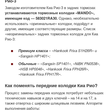
Рио-3
Заводом изготовителем Киа Рио-3 в задних тормозах
устанавливаются тормозные колодки «MANDO»,
имеющие код — 583021RA30.
Однако, необязательно
использовать «оригинальные» колодки, подойдут и
другие, имеющие соответствующие размеры. Список
«неоригинальных» задних тормозных колодок для Киа
Рио-3:
Премиум класса
– «Hankook Frixa S1H26R» и
«Sangsin HP1401»;
Обычные
– «Sangsin SP1401», «NiBK PN0538»,
«HSB HP0046», «Hankook Frixa FPH26R»,
«Hankook Frixa FPH17R».
Как поменять передние колодки Киа Рио?
Процесс замены передних колодок потребует небольших
технических навыков и двух ключей – на 14 и на 17, а
также отвертка с широким шлицевым лезвием. Алгоритм
выполнения работы: