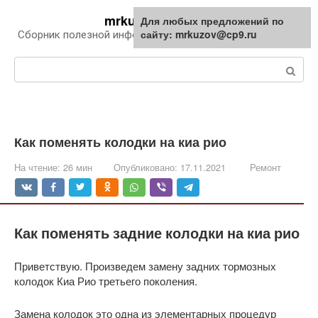
Перейти
mrkuzov.ru
Для любых предложений по
Для любых предложений по
к
сайту: mrkuzov@cp9.ru
сайту: mrkuzov@cp9.ru
Сборник полезной информации про автомобили
контенту
Поиск:
Как поменять колодки на киа рио
На чтение:
26 мин
Опубликовано:
17.11.2021
Ремонт
Как поменять задние колодки на киа рио
Приветствую. Произведем замену задних тормозных
колодок Киа Рио третьего поколения.
Замена колодок это одна из элементарных процедур