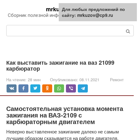
Перейти
mrkuzov.ru
Для любых предложений по
Для любых предложений по
к
сайту: mrkuzov@cp9.ru
сайту: mrkuzov@cp9.ru
Сборник полезной информации про автомобили
контенту
Поиск:
Как выставить зажигание на ваз 21099
карбюратор
На чтение:
28 мин
Опубликовано:
08.11.2021
Ремонт
Самостоятельная установка момента
зажигания на ВАЗ-2109 с
карбюраторным двигателем
Неверно выставленное зажигание далеко не самым
лучшим образом сказывается на работе двигателя,