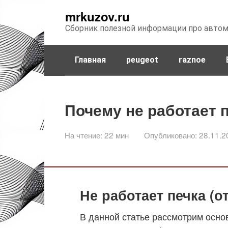
Перейти
mrkuzov.ru
к
Сборник полезной информации про авто
контенту
Главная
peugeot
raznoe
Почему не работает п
На чтение:
22 мин
Опубликовано:
28.11.2
Не работает печка (о
В данной статье рассмотрим осно