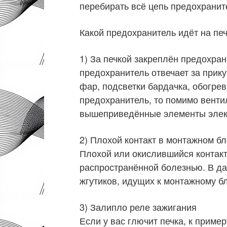
перебирать всё цепь предохраните
Какой предохранитель идёт на пе
1) За печкой закреплён предохрани
предохранитель отвечает за прик
фар, подсветки бардачка, обогрев 
предохранитель, то помимо венти
вышеприведённые элементы элек
2) Плохой контакт в монтажном бл
Плохой или окислившийся контакт
распространённой болезнью. В д
жгутиков, идущих к монтажному бл
3) Залипло реле зажигания
Если у вас глючит печка, к пример