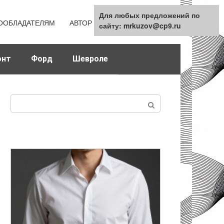
Для любых предложений по
Для любых предложений по
ООБЛАДАТЕЛЯМ
АВТОР
КАРТА САЙТА
сайту: mrkuzov@cp9.ru
сайту: mrkuzov@cp9.ru
онт
Форд
Шевроле
Поиск: