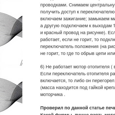
проводками. Снимаем центральную
получить доступ к переключателю
включаем зажигание; замыкаем ми
а другую подключаем к выходам 1
и красный провод на рисунке). Ес
работает, если не горит, то подк
переключатель положения (на рис
не горит, то где то обрыв цепи и
6) Не работает мотор отопителя ( 
Если переключатель отопителя ра
включается, то либо он перегорел
(масса находится под гайкой креп
моторчика .
Проверил по данной статье печь,
Какой фирмы, лучше взять мот