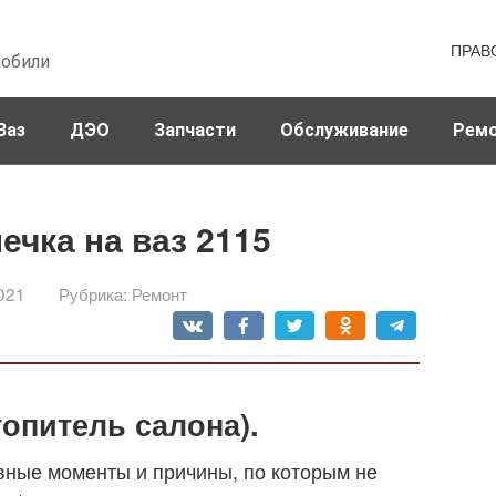
ПРАВ
мобили
Ваз
ДЭО
Запчасти
Обслуживание
Рем
ечка на ваз 2115
021
Рубрика:
Ремонт
топитель салона).
вные моменты и причины, по которым не