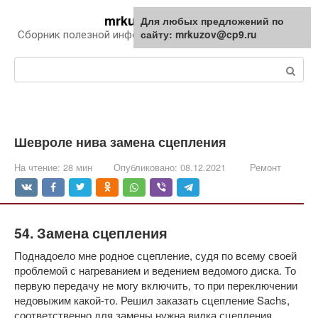
Перейти
mrkuzov.ru
Для любых предложений по
Для любых предложений по
к
сайту: mrkuzov@cp9.ru
сайту: mrkuzov@cp9.ru
Сборник полезной информации про автомобили
контенту
Поиск:
Шевроле нива замена сцепления
На чтение:
28 мин
Опубликовано:
08.12.2021
Ремонт
54. Замена сцепления
Поднадоело мне родное сцепление, судя по всему своей
проблемой с нагреванием и ведением ведомого диска. То
первую передачу не могу включить, то при переключении
недовыжим какой-то. Решил заказать сцепление Sachs,
соответственно для замены нужна вилка сцепления,