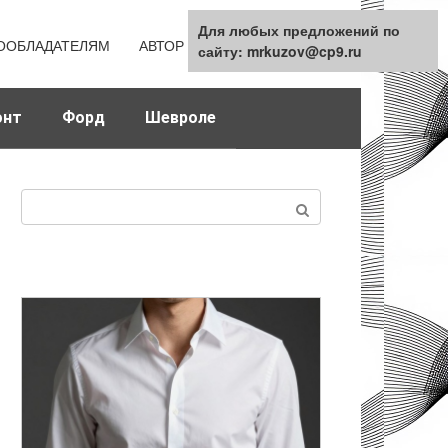
Для любых предложений по
Для любых предложений по
ООБЛАДАТЕЛЯМ
АВТОР
КАРТА САЙТА
сайту: mrkuzov@cp9.ru
сайту: mrkuzov@cp9.ru
онт
Форд
Шевроле
Поиск: