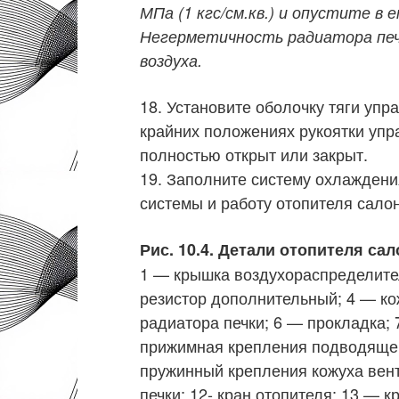
МПа (1 кгс/см.кв.) и опустите в е
Негерметичность радиатора печ
воздуха.
18. Установите оболочку тяги упр
крайних положениях рукоятки упр
полностью открыт или закрыт.
19. Заполните систему охлаждени
системы и работу отопителя салон
Рис. 10.4. Детали отопителя сал
1 — крышка воздухораспределител
резистор дополнительный; 4 — ко
радиатора печки; 6 — прокладка;
прижимная крепления подводящей
пружинный крепления кожуха вент
печки; 12- кран отопителя; 13 — 