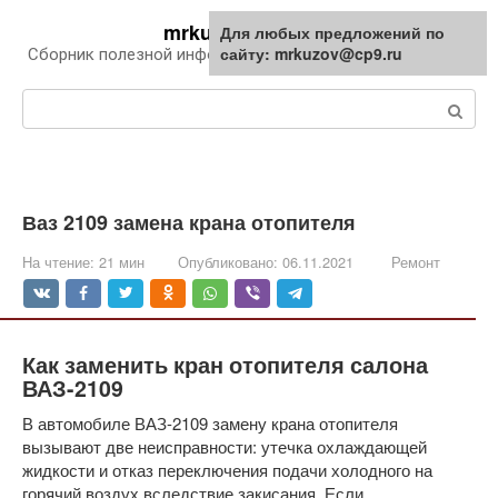
Перейти
mrkuzov.ru
Для любых предложений по
Для любых предложений по
к
сайту: mrkuzov@cp9.ru
сайту: mrkuzov@cp9.ru
Сборник полезной информации про автомобили
контенту
Поиск:
Ваз 2109 замена крана отопителя
На чтение:
21 мин
Опубликовано:
06.11.2021
Ремонт
Как заменить кран отопителя салона
ВАЗ-2109
В автомобиле ВАЗ-2109 замену крана отопителя
вызывают две неисправности: утечка охлаждающей
жидкости и отказ переключения подачи холодного на
горячий воздух вследствие закисания. Если