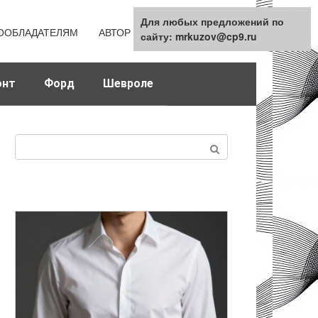
Для любых предложений по
Для любых предложений по
ООБЛАДАТЕЛЯМ
АВТОР
КАРТА САЙТА
сайту: mrkuzov@cp9.ru
сайту: mrkuzov@cp9.ru
онт
Форд
Шевроле
Поиск: