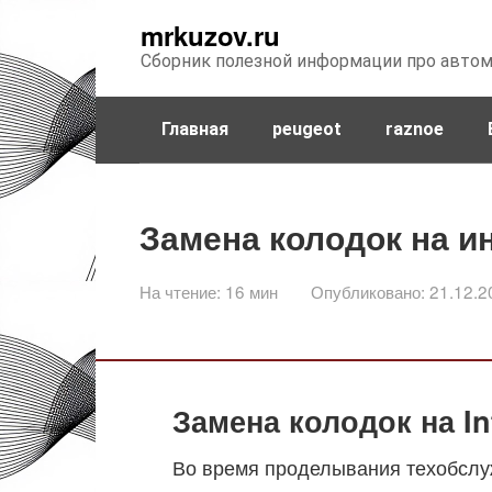
Перейти
mrkuzov.ru
к
Сборник полезной информации про авто
контенту
Главная
peugeot
raznoe
Замена колодок на и
На чтение:
16 мин
Опубликовано:
21.12.2
Замена колодок на Inf
Во время проделывания техобсл