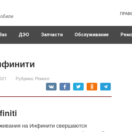
ПРАВ
мобили
Ваз
ДЭО
Запчасти
Обслуживание
Рем
нфинити
021
Рубрика:
Ремонт
initi
уживания на Инфинити свершаются