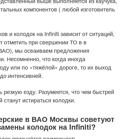
едставленный выше выполняется из каучука,
тальных компонентов ( любой изготовитель
 и колодок на Infiniti зависит от ситуаций,
т отметить при свершении ТО в в
 ВАО), мы осваиваем предложения
и. Несомненно, что когда иногда
оду или по «тяжёлой» дороге, то их выход
здо интенсивней.
 резкую езду. Разумеется, что чем быстрей
 станут истираться колодки.
ерские в ВАО Москвы советуют
амены колодок на Infiniti?
одок признаётся возможность