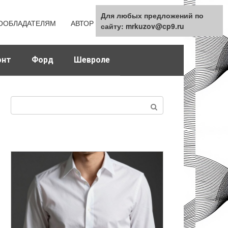
Для любых предложений по
Для любых предложений по
ООБЛАДАТЕЛЯМ
АВТОР
КАРТА САЙТА
сайту: mrkuzov@cp9.ru
сайту: mrkuzov@cp9.ru
онт
Форд
Шевроле
Поиск: