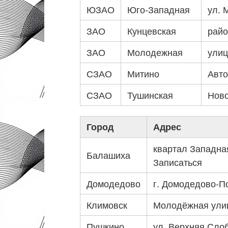
ЮЗАО
Юго-Западная
ул. 
ЗАО
Кунцевская
райо
ЗАО
Молодежная
улиц
СЗАО
Митино
Авто
СЗАО
Тушинская
Ново
Город
Адрес
квартал Западна
Балашиха
Записаться
Домодедово
г. Домодедово-П
Климовск
Молодёжная улиц
Пушкино
ул. Верхняя Слоб