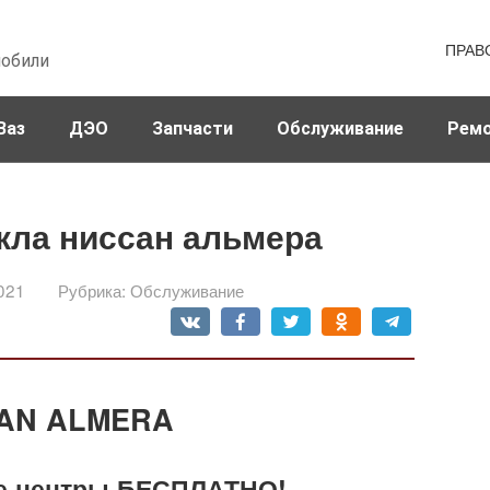
ПРАВ
мобили
Ваз
ДЭО
Запчасти
Обслуживание
Рем
кла ниссан альмера
021
Рубрика:
Обслуживание
SAN ALMERA
ые центры БЕСПЛАТНО!