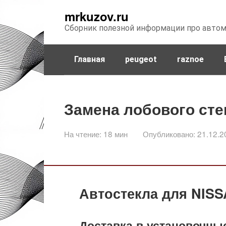
Перейти
mrkuzov.ru
к
Сборник полезной информации про авто
контенту
Главная
peugeot
raznoe
Замена лобового сте
На чтение:
18 мин
Опубликовано:
21.12.2
Автостекла для NIS
Доставка в установочн