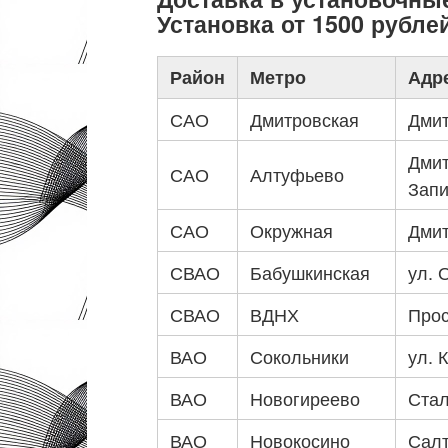
Установка от 1500 рубле
Район
Метро
Адр
САО
Дмитровская
Дмит
Дмит
САО
Алтуфьево
Запи
САО
Окружная
Дмит
СВАО
Бабушкинская
ул. 
СВАО
ВДНХ
Прос
ВАО
Сокольники
ул. 
ВАО
Новогиреево
Стал
ВАО
Новокосино
Салт