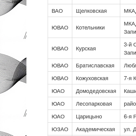
ВАО
Щелковская
МКАД
МКАД
ЮВАО
Котельники
Запи
3-й 
ЮВАО
Курская
Запи
ЮВАО
Братиславская
Любл
ЮВАО
Кожуховская
7-я 
ЮАО
Домодедовская
Каши
ЮАО
Лесопарковая
райо
ЮАО
Царицыно
6-я 
ЮЗАО
Академическая
ул. 