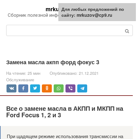
Перейти
mrkuzov.ru
Для любых предложений по
Для любых предложений по
к
сайту: mrkuzov@cp9.ru
сайту: mrkuzov@cp9.ru
Сборник полезной информации про автомобили
контенту
Поиск:
Замена масла акпп форд фокус 3
На чтение:
25 мин
Опубликовано:
21.12.2021
Обслуживание
Все о замене масла в АКПП и МКПП на
Ford Focus 1, 2 и 3
При щадящем режиме использования трансмиссии на