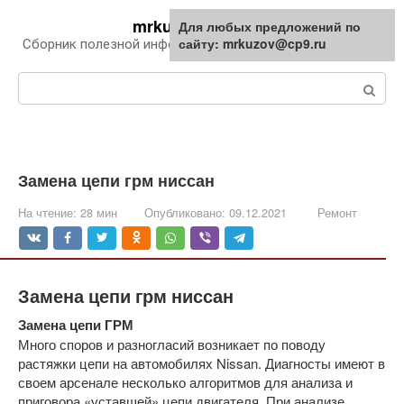
Перейти
mrkuzov.ru
Для любых предложений по
Для любых предложений по
к
сайту: mrkuzov@cp9.ru
сайту: mrkuzov@cp9.ru
Сборник полезной информации про автомобили
контенту
Поиск:
Замена цепи грм ниссан
На чтение:
28 мин
Опубликовано:
09.12.2021
Ремонт
Замена цепи грм ниссан
Замена цепи ГРМ
Много споров и разногласий возникает по поводу
растяжки цепи на автомобилях Nissan. Диагносты имеют в
своем арсенале несколько алгоритмов для анализа и
приговора «уставшей» цепи двигателя. При анализе