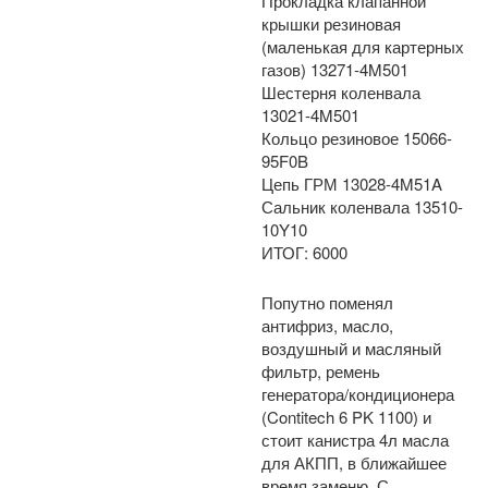
Прокладка клапанной
крышки резиновая
(маленькая для картерных
газов) 13271-4M501
Шестерня коленвала
13021-4M501
Кольцо резиновое 15066-
95F0B
Цепь ГРМ 13028-4M51A
Сальник коленвала 13510-
10Y10
ИТОГ: 6000
Попутно поменял
антифриз, масло,
воздушный и масляный
фильтр, ремень
генератора/кондиционера
(Contitech 6 PK 1100) и
стоит канистра 4л масла
для АКПП, в ближайшее
время заменю. С