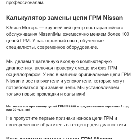
профессионалам.
Калькулятор замены цепи ГРМ Nissan
Юнион Моторс — крупнейший центр постгарантийного
обслуживания Nissan!Мы ежемесячно меняем более 100
цепей ГРМ. У нас огромный опыт, обученные
специалисты, современное оборудование.
Мы делаем тщательную входную компьютерную
диагностику, включая проверку смещения фаз ГРМ
осциллографом! У нас в наличии оригинальные цепи ГРМ
Nissan и все натяжители и успокоители, которые могут
потребоваться при замене цепи. Мы установливаем
только новые прокладки и сальники!
Мы знаем все про замену цепей ГРМ Nissan и предоставляем гарантию 1 год
или 20 тыс. км!
Не пропустите первые признаки износа цепи ГРМ и
своевременное обратитесь в техцентр для диагностики.
Калькулятор замены цепи ГРМ Nissan