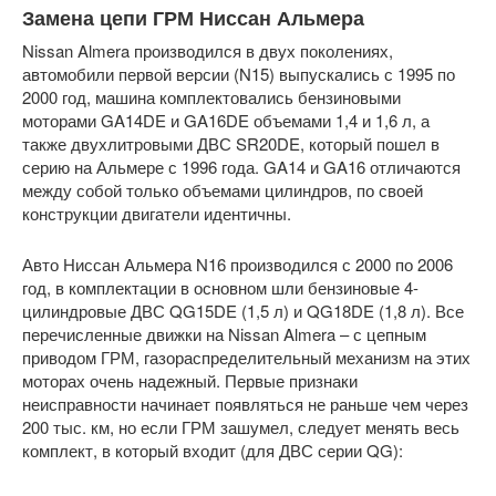
Замена цепи ГРМ Ниссан Альмера
Nissan Almera производился в двух поколениях,
автомобили первой версии (N15) выпускались с 1995 по
2000 год, машина комплектовались бензиновыми
моторами GA14DE и GA16DE объемами 1,4 и 1,6 л, а
также двухлитровыми ДВС SR20DE, который пошел в
серию на Альмере с 1996 года. GA14 и GA16 отличаются
между собой только объемами цилиндров, по своей
конструкции двигатели идентичны.
Авто Ниссан Альмера N16 производился с 2000 по 2006
год, в комплектации в основном шли бензиновые 4-
цилиндровые ДВС QG15DE (1,5 л) и QG18DE (1,8 л). Все
перечисленные движки на Nissan Almera – с цепным
приводом ГРМ, газораспределительный механизм на этих
моторах очень надежный. Первые признаки
неисправности начинает появляться не раньше чем через
200 тыс. км, но если ГРМ зашумел, следует менять весь
комплект, в который входит (для ДВС серии QG):