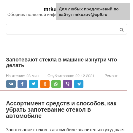
Перейти
mrkuzov.ru
Для любых предложений по
Для любых предложений по
к
сайту: mrkuzov@cp9.ru
сайту: mrkuzov@cp9.ru
Сборник полезной информации про автомобили
контенту
Поиск:
Запотевают стекла в машине изнутри что
делать
На чтение:
28 мин
Опубликовано:
22.12.2021
Ремонт
Ассортимент средств и способов, как
убрать запотевание стекол в
автомобиле
Запотевание стекол в автомобиле значительно ухудшает