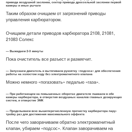
привода воздушной заслонки, сектор привода дроссельной заслонки первой
камеры и иные рычаги
Таким образом очищаем от загрязнений приводы
управления карбюратором.
Очищаем детали приводов карбюратора 2108, 21081,
21083 Солекс
— Выжидаем 2-3 минуты
Пока очиститель все разъест и размягчит.
— Запускаем двигатель и вытягиваем рукоятку «подсоса» для обеспечения
работы на холостом ходу без электромагнитного клапана
Можно немного «погазовать» педалью «газа».
— При работающем на повышенных оборотах двигателе пшикаем в обе
камеры карбюратора, в отверстия воздушных каналов главных дозирующих
систем, и отверстие ЭМК
— Проделываем всю вышеперечисленную прочистку карбюратора пару-
тройку раз для достижения максимального эффекта
После чего заворачиваем обратно электромагнитный
клапан, убираем «подсос». Клапан заворачиваем на