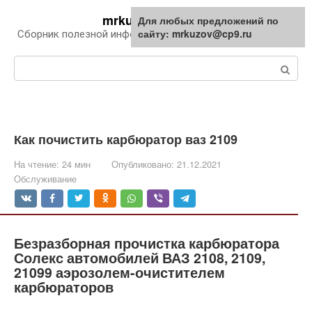
Перейти
mrkuzov.ru
Для любых предложений по
Для любых предложений по
к
сайту: mrkuzov@cp9.ru
сайту: mrkuzov@cp9.ru
Сборник полезной информации про автомобили
контенту
Поиск:
Как почистить карбюратор ваз 2109
На чтение:
24 мин
Опубликовано:
21.12.2021
Обслуживание
Безразборная прочистка карбюратора
Солекс автомобилей ВАЗ 2108, 2109,
21099 аэрозолем-очистителем
карбюраторов