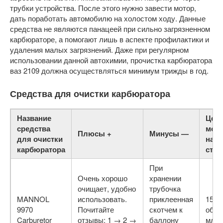
трубки устройства. После этого нужно завести мотор,
дать поработать автомобилю на холостом ходу. Данные
средства не являются панацеей при сильно загрязненном
карбюраторе, а помогают лишь в аспекте профилактики и
удаления малых загрязнений. Даже при регулярном
использовании данной автохимии, прочистка карбюратора
ваз 2109 должна осуществляться минимум трижды в год.
Средства для очистки карбюратора
Название
Цена
средства
мом
Плюсы +
Минусы —
для очистки
напи
карбюратора
стат
При
Очень хорошо
хранении
очищает, удобно
трубочка
MANNOL
использовать.
приклеенная
150 р
9970
Почитайте
скотчем к
объе
Carburetor
отзывы: 1 → 2 →
баллону
мл.