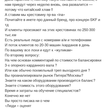
нам приедут через неделю вновь, она развалится —
потому что китайский хлам ‼️
А ставим мы крестовину пр-ва «ina»
Почитайте в инете про данный бренд, про концерн SKF и
тд
И клиенты проезжают на этих крестовинах по 250-300
тыс.км
Есть реальные люди с номерами а/м и телефонами
И поток клиентов по 20-30 машин /карданов в день
По вашему все лохи и едут к «жуликам»
По второму вопросу:
На чем основан комментарий по стоимости балансировки
3-х опорного карданного вала ?
Или как обычно похмельный треп выходного дня ?
Вы проанализировали рынок Питера?Москвы?
Знаете на каком оборудовании производится баланс?
Знаете стоимость этого оборудования?
Время и затраты на обучение специалистов?
Конечно же нет
Вы просто писака ни о чем
«Люди » оценят