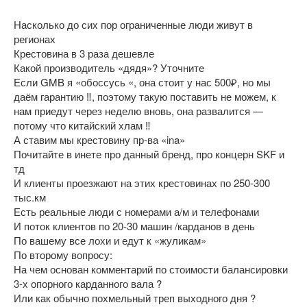
Насколько до сих пор ограниченные люди живут в
регионах
Крестовина в 3 раза дешевле
Какой производитель «дядя»? Уточните
Если GMB я «обоссусь «, она стоит у нас 500₽, но мы
даём гарантию ‼️, поэтому такую поставить не можем, к
нам приедут через неделю вновь, она развалится —
потому что китайский хлам ‼️
А ставим мы крестовину пр-ва «ina»
Почитайте в инете про данный бренд, про концерн SKF и
тд
И клиенты проезжают на этих крестовинах по 250-300
тыс.км
Есть реальные люди с номерами а/м и телефонами
И поток клиентов по 20-30 машин /карданов в день
По вашему все лохи и едут к «жуликам»
По второму вопросу:
На чем основан комментарий по стоимости балансировки
3-х опорного карданного вала ?
Или как обычно похмельный треп выходного дня ?