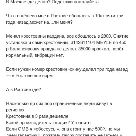
В Москве где делал? Подскажи пожалуйста
Что то дёшево.мне в Ростове обошлось в 10к почти три
года назад.может на…ли меня?
Менял крестовины кардана, все обошлось в 2800. Снятие
установка и сами крестовины. 3142611104 MEYLE по 450
р.Балансировку правда не делал. 35000 проехал, полёт
нормальный, вибрации нет.
Если нужен номер крестовин -скину.делал три года назад
— в Ростове.все норм
А в Ростове где?
Насколько до сих пор ограниченные люди живут в
регионах
Крестовина в 3 раза дешевле
Какой производитель «дядя»? Уточните
Если GMB я «обоссусь «, она стоит у нас 500₽, но мы
даём гарантию ‼️, поэтому такую поставить не можем, к