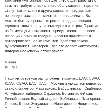
Компания «Автопилот» обещает, что будет работать с
тем, что требует специального обслуживания. Здесь не
станут хитрить, как в других сервисах, придумывая
неполадки, заставляя клиентов переплачивать. Вы
можете быть уверены, что ремонт кардана ниссанн
сделают только в случае выхода его из строя. Гарантия
на 24 месяца и возможность присутствовать при всех
операциях ремонта кардана ниссанна привлекает в
автосервис все новых клиентов. Удобство заказа,
пунктуальность мастеров – все это делает «Автопилот»
лидером московских автосервисов.
Nissan
INFINITI
Наши автосервисы расположены в округах: ЦАО, СВАО,
ЮАО, ЮВАО, ВАО, САО, г.Москвы и находятся рядом со
станциями метро: Медведково, Бабушкинская, Свиблово,
Алтуфьево, Бибирево, Отрадное, Ботанический сад,
Речной вокзал, Водный стадион, Войковская, Планерная,
Перово, Шоссе Энтузиастов, Новогиреево, Новокосино,