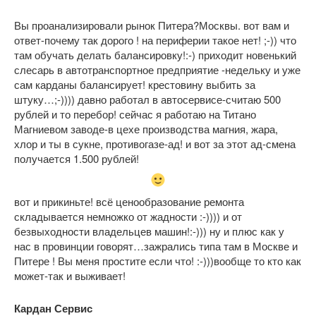
Вы проанализировали рынок Питера?Москвы. вот вам и
ответ-почему так дорого ! на периферии такое нет! ;-)) что
там обучать делать балансировку!:-) приходит новенький
слесарь в автотранспортное предприятие -недельку и уже
сам карданы балансирует! крестовину выбить за
штуку…;-)))) давно работал в автосервисе-считаю 500
рублей и то перебор! сейчас я работаю на Титано
Магниевом заводе-в цехе производства магния, жара,
хлор и ты в сукне, противогазе-ад! и вот за этот ад-смена
получается 1.500 рублей!
вот и прикиньте! всё ценообразование ремонта
складывается немножко от жадности :-)))) и от
безвыходности владельцев машин!:-))) ну и плюс как у
нас в провинции говорят…зажрались типа там в Москве и
Питере ! Вы меня простите если что! :-)))вообще то кто как
может-так и выживает!
Кардан Сервис