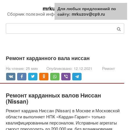
Перейти
mrkuzov.ru
Для любых предложений по
Для любых предложений по
к
сайту: mrkuzov@cp9.ru
сайту: mrkuzov@cp9.ru
Сборник полезной информации про автомобили
контенту
Поиск:
Ремонт карданного вала ниссан
На чтение:
25 мин
Опубликовано:
12.12.2021
Ремонт
Ремонт карданных валов Ниссан
(Nissan)
Ремонт кардана Ниссан (Nissan) в Москве и Московской
области выполняет НПК «Кардан-Гарант» только
квалифицированным персоналом. Исправные агрегаты
смогут преодолеть до 200 000 км. без возникновения