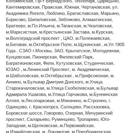
Коломенская, Пр-т Вернадского, Технопарк, Царицыно,
Кантемировская, Пражская, Южная, Чертановская, ул.
Академика Янгеля, Люблино, Братиславская, Марьино,
Борисово, Шипиловская, Зябликово, Алмаатинская,
Братеево, м.Пл.Ильича, м.Таганская, м.Чкаловская,
м.Марксисткая, м.Крестьянская Застава, м.Курская,
м.Волгоградский проспект , ЦАО, м.Полежаевская,
м.Беговая, м.Октябрьское Поле, м.Щукинская , м.Ул 1905
Года , СЗАО г.Москвы, ЗАО, Крылатское, Молодежная,
Кунцевская, Пионерская, Филевский Парк,
Багратионовская, Фили, Кутузовская, Студенческая,
ЮЗАО , м.Ленинский Проспект, м. Академическая,
м.Шаболовская, м.Октябрьская , м.Профсоюзная, м.
Аннино, м.Бульвар Дмитрия Донского, м.Улица
Старокачаловская, м.Улица Скобелевская, м.Бульвар
Адмирала Ушакова, м.Улица Горчакова, м.Буннинская
Аллея, м.Лесопарковая, м.Мякинино, м.Строгино, г.
Одинцово, г. Красногорск, Солнцево, Рассказовка,
Боровское шоссе, Говорово, Озерная, Мичуринский
проспект, Саларьево, Румянцево, Тропарево, Юго-
Западная, м.Щелковская, м.Первомайская,
м.Измайловская, м. Локомотив, м.Преображенская