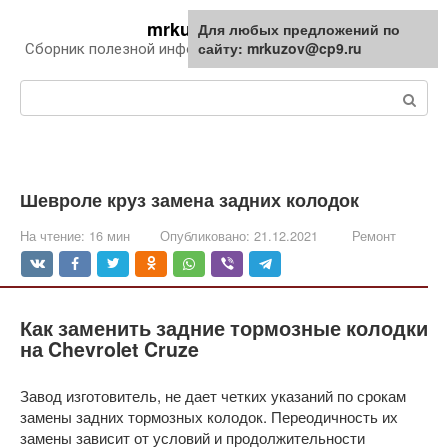
Перейти
mrkuzov.ru
Для любых предложений по
Для любых предложений по
к
сайту: mrkuzov@cp9.ru
сайту: mrkuzov@cp9.ru
Сборник полезной информации про автомобили
контенту
Поиск:
Шевроле круз замена задних колодок
На чтение:
16 мин
Опубликовано:
21.12.2021
Ремонт
Как заменить задние тормозные колодки
на Chevrolet Cruze
Завод изготовитель, не дает четких указаний по срокам
замены задних тормозных колодок. Переодичность их
замены зависит от условий и продолжительности