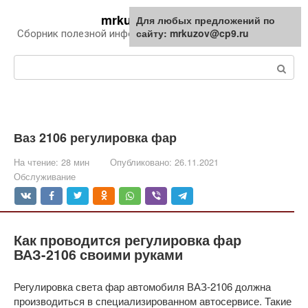
Перейти
mrkuzov.ru
Для любых предложений по
Для любых предложений по
к
сайту: mrkuzov@cp9.ru
сайту: mrkuzov@cp9.ru
Сборник полезной информации про автомобили
контенту
Поиск:
Ваз 2106 регулировка фар
На чтение:
28 мин
Опубликовано:
26.11.2021
Обслуживание
Как проводится регулировка фар
ВАЗ-2106 своими руками
Регулировка света фар автомобиля ВАЗ-2106 должна
производиться в специализированном автосервисе. Такие